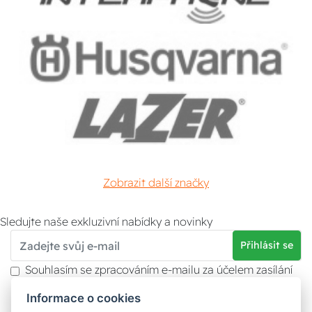
Zobrazit další značky
Sledujte naše exkluzivní nabídky a novinky
Přihlásit se
Souhlasím se zpracováním e-mailu za účelem zasílání
obchodních sdělení.
Informace o cookies
Více informací naleznete v
zásady ochrany osobních