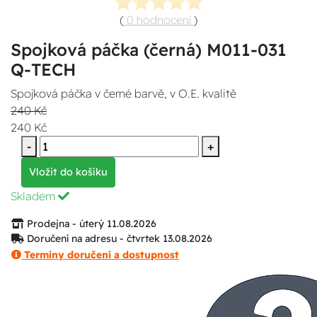
(
0 hodnocení
)
Spojková páčka (černá) M011-031
Q-TECH
Spojková páčka v černé barvě, v O.E. kvalitě
240 Kč
240 Kč
-
+
Vložit do košíku
Skladem
Prodejna - úterý 11.08.2026
Doručení na adresu - čtvrtek 13.08.2026
Termíny doručení a dostupnost