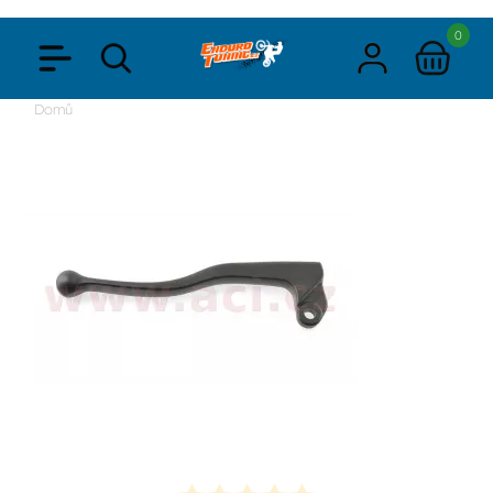
0
Domů