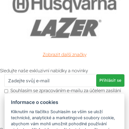
Zobrazit další značky
Sledujte naše exkluzivní nabídky a novinky
Přihlásit se
Souhlasím se zpracováním e-mailu za účelem zasílání
obchodních sdělení.
Informace o cookies
Více informací naleznete v
zásady ochrany osobních
údajů
. Souhlas můžete kdykoliv odvolat.
Kliknutím na tlačítko Souhlasím se vším se uloží
technické, analytické a marketingové soubory cookie,
abychom vám mohli umožnit pohodlné používání