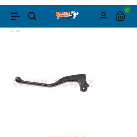
0
Domů