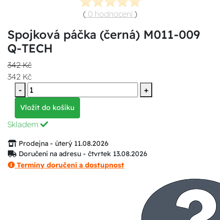
(
0 hodnocení
)
Spojková páčka (černá) M011-009
Q-TECH
342 Kč
342 Kč
-
+
Vložit do košíku
Skladem
Prodejna - úterý 11.08.2026
Doručení na adresu - čtvrtek 13.08.2026
Termíny doručení a dostupnost