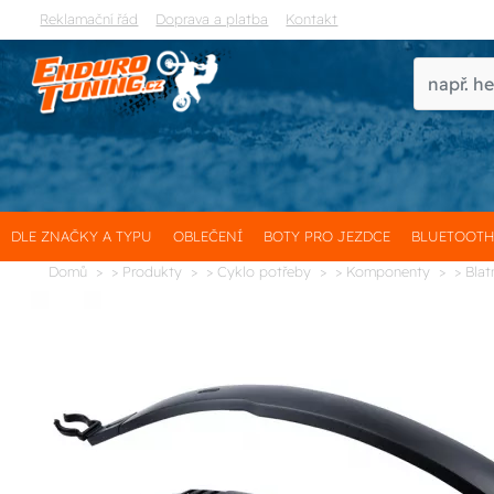
Reklamační řád
Doprava a platba
Kontakt
DLE ZNAČKY A TYPU
OBLEČENÍ
BOTY PRO JEZDCE
BLUETOOT
Domů
> Produkty
> Cyklo potřeby
> Komponenty
> Blat