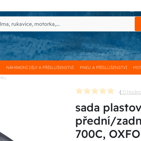
H
NÁHRADNÍ DÍLY A PŘÍSLUŠENSTVÍ
PNEU A PŘÍSLUŠENSTVÍ
MOT
níky
(
0 hodn
sada plasto
přední/zad
700C, OXFO