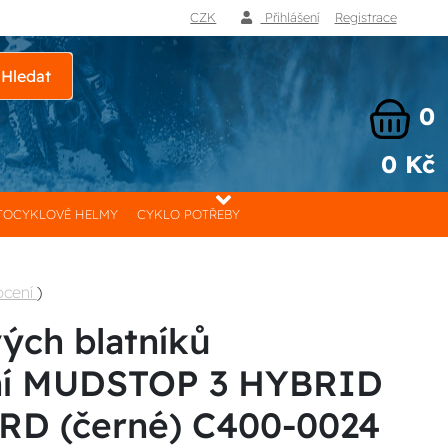
CZK
Přihlášení
Registrace
Hledat
0
0 Kč
OCYKLOVÉ HELMY
CYKLO POTŘEBY
ocení
)
vých blatníků
ní MUDSTOP 3 HYBRID
RD (černé) C400-0024