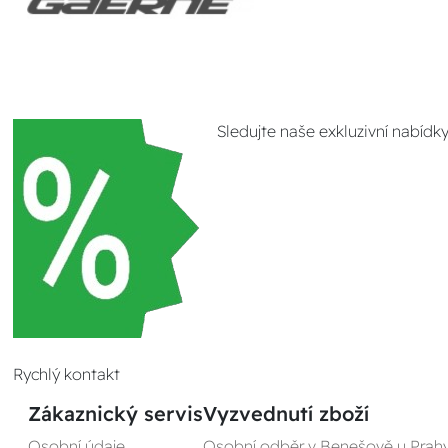
Sledujte naše exkluzivní nabídk
Rychlý kontakt
Zákaznický servis
Vyzvednutí zboží
Osobní údaje
Osobní odběr v Benešově u Prah