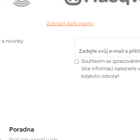
Zobrazit další značky
y a novinky
Souhlasím se zpracováním
Více informací naleznete 
kdykoliv odvolat.
Poradna
y
Proč nakupovat u nás