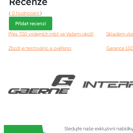
Recenze
(
0 hodnocení
)
Přidat recenzi
Přes 700 výdejních míst ve Vašem okolí!
Skladem víc
Zboží je testováno a ověřeno
Garance 100
Sledujte naše exkluzivní nabídk