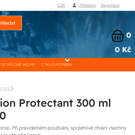
CZK
Přihlášení
Registrace
Hledat
0
0 Kč
OCYKLOVÉ HELMY
CYKLO POTŘEBY
ocení
)
ion Protectant 300 ml
00
rozi. Při pravidelném používání, spolehlivě chrání všechny