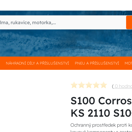
H
NÁHRADNÍ DÍLY A PŘÍSLUŠENSTVÍ
PNEU A PŘÍSLUŠENSTVÍ
MOT
(
0 hodn
S100 Corros
KS 2110 S1
Ochranný prostředek proti ko