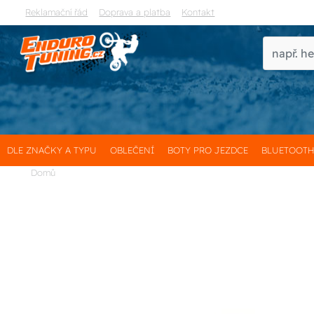
Reklamační řád
Doprava a platba
Kontakt
DLE ZNAČKY A TYPU
OBLEČENÍ
BOTY PRO JEZDCE
BLUETOOT
Domů