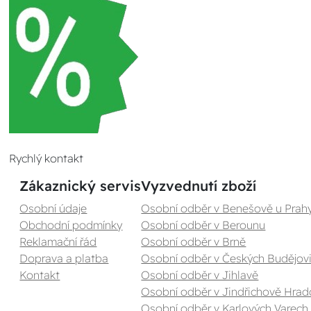
Rychlý kontakt
Zákaznický servis
Vyzvednutí zboží
Osobní údaje
Osobní odběr v Benešově u Prah
Obchodní podmínky
Osobní odběr v Berounu
Reklamační řád
Osobní odběr v Brně
Doprava a platba
Osobní odběr v Českých Budějovi
Kontakt
Osobní odběr v Jihlavě
Osobní odběr v Jindřichově Hrad
Osobní odběr v Karlových Varech