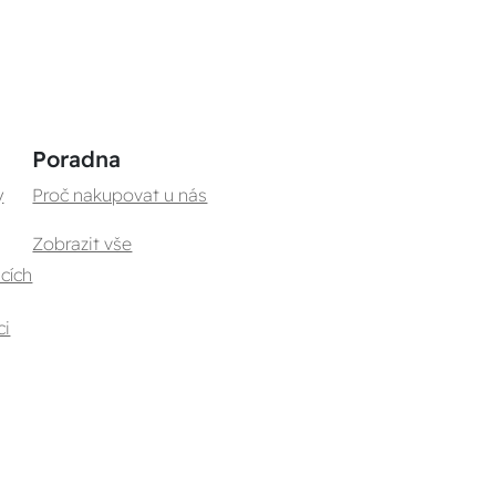
Poradna
y
Proč nakupovat u nás
Zobrazit vše
cích
ci