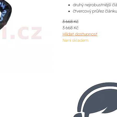
druhý nejrobustnější č
čtvercový průřez článku
3 668 Kč
3 668 Kč
Hlídat dostupnost
Není skladem