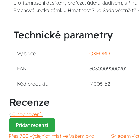
proti zmrazení dusíkem, prořezu, úderu kladivem, střihu
Prachová krytka zámku. Hmotnost 7 kg Sada včetně tří k
Technické parametry
Výrobce
OXFORD
EAN
5030009000201
Kód produktu
M005-62
Recenze
(
0 hodnocení
)
Přidat recenzi
Přes 700 výdejních míst ve Vašem okolí!
Skladem víc