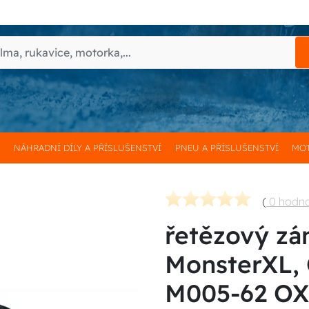
H
NÁHRADNÍ DÍLY A PŘÍSLUŠENSTVÍ
PNEU A PŘÍSLUŠENSTVÍ
MOT
(
0 hodn
řetězový zá
MonsterXL, 
M005-62 O