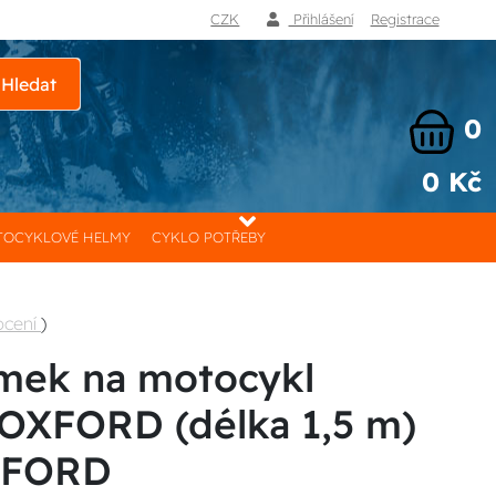
CZK
Přihlášení
Registrace
Hledat
0
0 Kč
OCYKLOVÉ HELMY
CYKLO POTŘEBY
ocení
)
mek na motocykl
OXFORD (délka 1,5 m)
XFORD