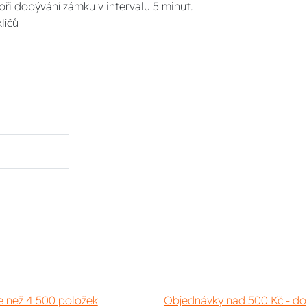
 při dobývání zámku v intervalu 5 minut.
líčů
e než 4 500 položek
Objednávky nad 500 Kč - do