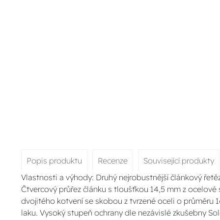
Popis produktu
Recenze
Související produkty
Vlastnosti a výhody: Druhý nejrobustnější článkový řet
Čtvercový průřez článku s tloušťkou 14,5 mm z ocelové
dvojitého kotvení se skobou z tvrzené oceli o průměru 16
laku. Vysoký stupeň ochrany dle nezávislé zkušebny So