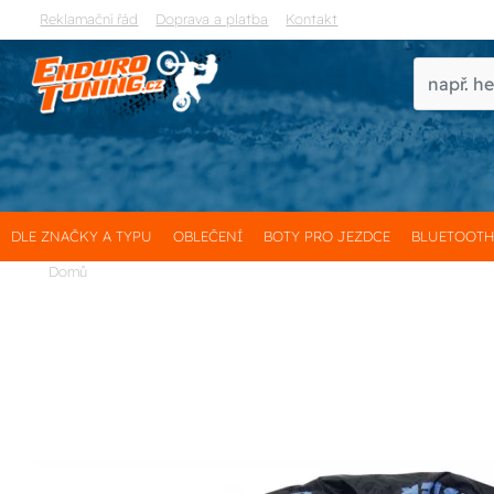
Reklamační řád
Doprava a platba
Kontakt
DLE ZNAČKY A TYPU
OBLEČENÍ
BOTY PRO JEZDCE
BLUETOOT
Domů