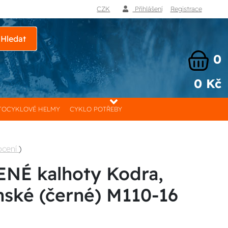
CZK
Přihlášení
Registrace
Hledat
0
0 Kč
OCYKLOVÉ HELMY
CYKLO POTŘEBY
ocení
)
É kalhoty Kodra,
ské (černé) M110-16