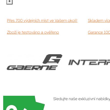
+
Přes 700 výdejních míst ve Vašem okolí!
Skladem víc
Zboží je testováno a ověřeno
Garance 100
Sledujte naše exkluzivní nabídk