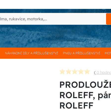
H
NÁHRADNÍ DÍLY A PŘÍSLUŠENSTVÍ
PNEU A PŘÍSLUŠENSTVÍ
MOT
(
0 hodn
PRODLOUŽEN
ROLEFF, pán
ROLEFF