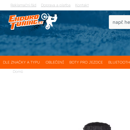
Reklamační řád
Doprava a platba
Kontakt
DLE ZNAČKY A TYPU
OBLEČENÍ
BOTY PRO JEZDCE
BLUETOOT
Domů