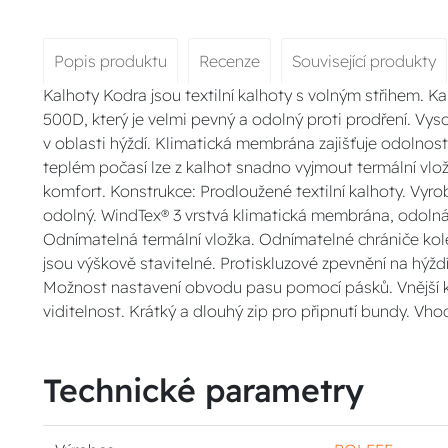
Popis produktu
Recenze
Související produkty
Kalhoty Kodra jsou textilní kalhoty s volným střihem. K
500D, který je velmi pevný a odolný proti prodření. Vysok
v oblasti hýždí. Klimatická membrána zajišťuje odolnos
teplém počasí lze z kalhot snadno vyjmout termální vlož
komfort. Konstrukce: Prodloužené textilní kalhoty. Vyro
odolný. WindTex® 3 vrstvá klimatická membrána, odolná
Odnímatelná termální vložka. Odnímatelné chrániče kolen
jsou výškově stavitelné. Protiskluzové zpevnění na hýžd
Možnost nastavení obvodu pasu pomocí pásků. Vnější kap
viditelnost. Krátký a dlouhý zip pro připnutí bundy. Vho
Technické parametry