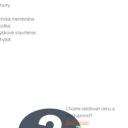
lhoty
matická membrána
ložka
výškově stavitelné
 hýždí
Chcete sledovat cenu a
dostupnost?
Začít hlídat