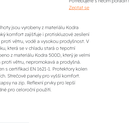
Potřebujete s něčím poradit
Zeptat se
alhoty jsou vyrobeny z materiálu Kodra
ý komfort zajišťuje i protiskluzové zesílení
t proti větru, vodě a vysokou prodyšnost. V
ku, která se v chladu stará o tepotní
beno z materiálu Kodra 500D, který je velmi
 proti větru, nepromokavá a prodyšná.
 s certifikací EN 1621-1. Protektory kolen
ích. Strečové panely pro vyšší komfort.
sy na zip. Reflexní prvky pro lepší
dné pro celoroční použití.