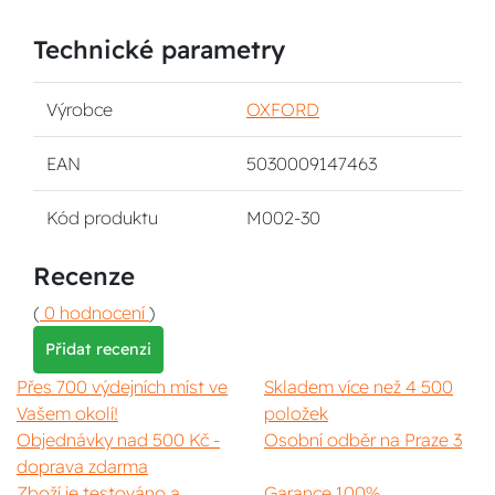
Technické parametry
Výrobce
OXFORD
EAN
5030009147463
Kód produktu
M002-30
Recenze
(
0 hodnocení
)
Přidat recenzi
Přes 700 výdejních míst ve
Skladem více než 4 500
Vašem okolí!
položek
Objednávky nad 500 Kč -
Osobní odběr na Praze 3
doprava zdarma
Zboží je testováno a
Garance 100%