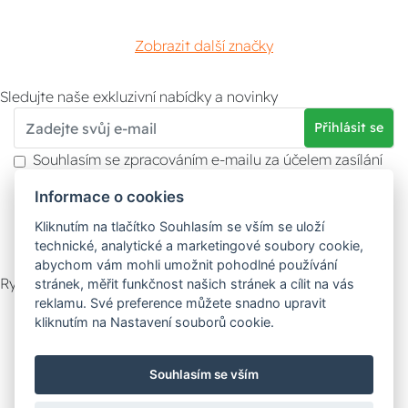
Zobrazit další značky
Sledujte naše exkluzivní nabídky a novinky
Přihlásit se
Souhlasím se zpracováním e-mailu za účelem zasílání
obchodních sdělení.
Informace o cookies
Více informací naleznete v
zásady ochrany osobních
údajů
. Souhlas můžete kdykoliv odvolat.
Kliknutím na tlačítko Souhlasím se vším se uloží
technické, analytické a marketingové soubory cookie,
abychom vám mohli umožnit pohodlné používání
Rychlý kontakt
stránek, měřit funkčnost našich stránek a cílit na vás
reklamu. Své preference můžete snadno upravit
Zákaznický servis
Vyzvednutí zboží
kliknutím na Nastavení souborů cookie.
Poradna
Souhlasím se vším