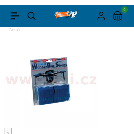
0
Domů
<