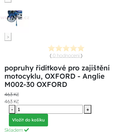
>
(
0 hodnocení
)
popruhy řidítkové pro zajištění
motocyklu, OXFORD - Anglie
M002-30 OXFORD
463 Kč
463 Kč
-
+
Vložit do košíku
Skladem