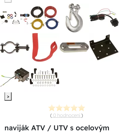
>
(
0 hodnocení
)
naviják ATV / UTV s ocelovým