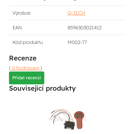
Výrobce
Q-TECH
EAN
8596303021412
Kód produktu
M002-77
Recenze
(
0 hodnocení
)
Přidat recenzi
Související produkty