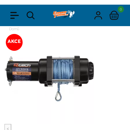
0
Domů
AKCE
<