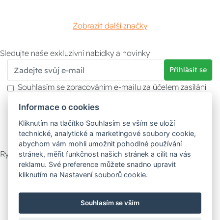
Zobrazit další značky
Sledujte naše exkluzivní nabídky a novinky
Přihlásit se
Souhlasím se zpracováním e-mailu za účelem zasílání
obchodních sdělení.
Informace o cookies
Více informací naleznete v
zásady ochrany osobních
údajů
. Souhlas můžete kdykoliv odvolat.
Kliknutím na tlačítko Souhlasím se vším se uloží
technické, analytické a marketingové soubory cookie,
abychom vám mohli umožnit pohodlné používání
Rychlý kontakt
stránek, měřit funkčnost našich stránek a cílit na vás
reklamu. Své preference můžete snadno upravit
Zákaznický servis
Vyzvednutí zboží
kliknutím na Nastavení souborů cookie.
Poradna
Souhlasím se vším