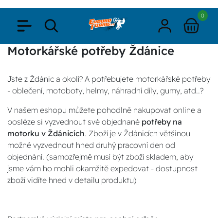
0
Motorkářské potřeby Ždánice
Jste z Ždánic a okolí? A potřebujete motorkářské potřeby
- oblečení, motoboty, helmy, náhradní díly, gumy, atd..?
V našem eshopu můžete pohodlně nakupovat online a
posléze si vyzvednout své objednané
potřeby na
motorku v Ždánicích
. Zboží je v Ždánicích většinou
možné vyzvednout hned druhý pracovní den od
objednání. (samozřejmě musí být zboží skladem, aby
jsme vám ho mohli okamžitě expedovat - dostupnost
zboží vidíte hned v detailu produktu)