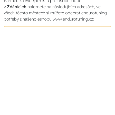
Partnerská výdejní místa pro osobní odběr
v
Ždánicích
naleznete na následujících adresách, ve
všech těchto městech si můžete odebrat endurotuning
potřeby z našeho eshopu www.endurotuning.cz: