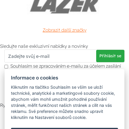
Zobrazit další značky
Sledujte naše exkluzivní nabídky a novinky
Přihlásit se
Souhlasím se zpracováním e-mailu za účelem zasílání
obchodních sdělení.
Informace o cookies
Více informací naleznete v
zásady ochrany osobních
údajů
. Souhlas můžete kdykoliv odvolat.
Kliknutím na tlačítko Souhlasím se vším se uloží
technické, analytické a marketingové soubory cookie,
abychom vám mohli umožnit pohodlné používání
Rychlý kontakt
stránek, měřit funkčnost našich stránek a cílit na vás
reklamu. Své preference můžete snadno upravit
Zákaznický servis
Vyzvednutí zboží
kliknutím na Nastavení souborů cookie.