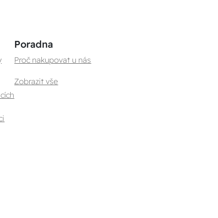
Poradna
y
Proč nakupovat u nás
Zobrazit vše
cích
ci