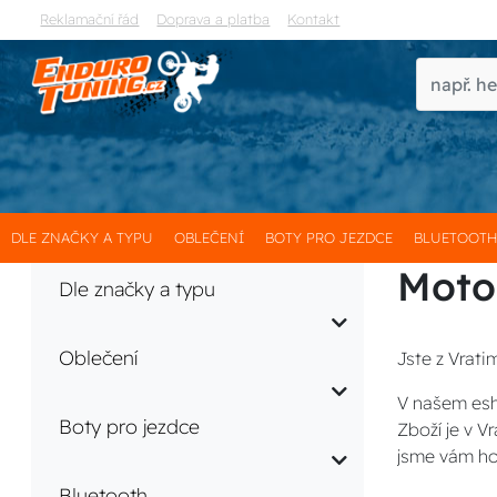
Reklamační řád
Doprava a platba
Kontakt
DLE ZNAČKY A TYPU
OBLEČENÍ
BOTY PRO JEZDCE
BLUETOOT
Moto
Dle značky a typu
Oblečení
Jste z Vrati
V našem esh
Boty pro jezdce
Zboží je v 
jsme vám ho
Bluetooth