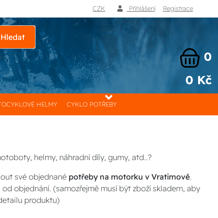
CZK
Přihlášení
Registrace
Hledat
0
0 Kč
OCYKLOVÉ HELMY
CYKLO POTŘEBY
otoboty, helmy, náhradní díly, gumy, atd..?
nout své objednané
potřeby na motorku v Vratimově
.
 od objednání. (samozřejmě musí být zboží skladem, aby
detailu produktu)