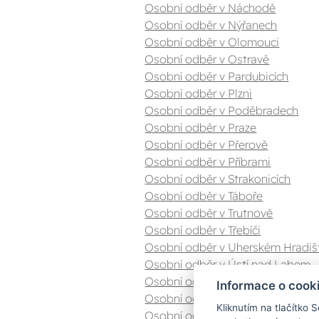
Osobní odběr v Náchodě
Osobní odběr v Nýřanech
Osobní odběr v Olomouci
Osobní odběr v Ostravě
Osobní odběr v Pardubicích
Osobní odběr v Plzni
Osobní odběr v Poděbradech
Osobní odběr v Praze
Osobní odběr v Přerově
Osobní odběr v Příbrami
Osobní odběr v Strakonicích
Osobní odběr v Táboře
Osobní odběr v Trutnově
Osobní odběr v Třebíči
Osobní odběr v Uherském Hradiš
Osobní odběr v Ústí nad Labem
Osobní odběr v Valašském Meziříč
Informace o cook
Osobní odběr v Zlíně
Kliknutím na tlačítko 
Osobní odběr v Znojmě