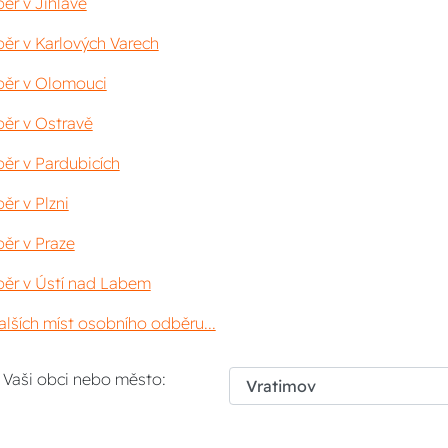
ěr v Jihlavě
ěr v Karlových Varech
ěr v Olomouci
ěr v Ostravě
ěr v Pardubicích
ěr v Plzni
ěr v Praze
ěr v Ústí nad Labem
lších míst osobního odběru...
i Vaši obci nebo město: