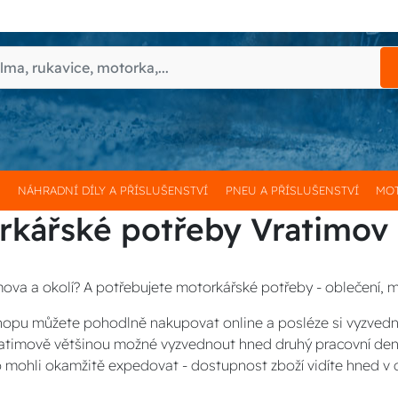
H
NÁHRADNÍ DÍLY A PŘÍSLUŠENSTVÍ
PNEU A PŘÍSLUŠENSTVÍ
MOT
rkářské potřeby Vratimov
mova a okolí? A potřebujete motorkářské potřeby - oblečení, m
opu můžete pohodlně nakupovat online a posléze si vyzved
Vratimově většinou možné vyzvednout hned druhý pracovní den
 mohli okamžitě expedovat - dostupnost zboží vidíte hned v 