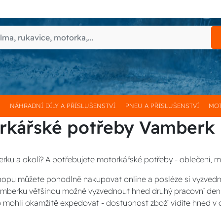
H
NÁHRADNÍ DÍLY A PŘÍSLUŠENSTVÍ
PNEU A PŘÍSLUŠENSTVÍ
MOT
rkářské potřeby Vamberk
rku a okolí? A potřebujete motorkářské potřeby - oblečení, mo
opu můžete pohodlně nakupovat online a posléze si vyzved
Vamberku většinou možné vyzvednout hned druhý pracovní den
 mohli okamžitě expedovat - dostupnost zboží vidíte hned v 