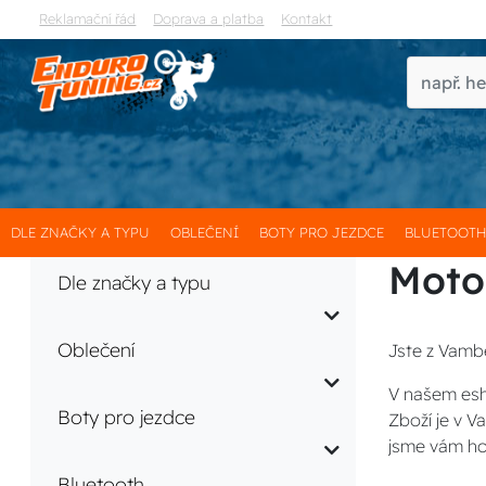
Reklamační řád
Doprava a platba
Kontakt
DLE ZNAČKY A TYPU
OBLEČENÍ
BOTY PRO JEZDCE
BLUETOOT
Moto
Dle značky a typu
Oblečení
Jste z Vambe
V našem esh
Boty pro jezdce
Zboží je v 
jsme vám ho
Bluetooth