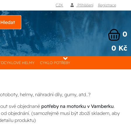
CZK
Přihlášení
Registrace
Hledat
0
0 Kč
OCYKLOVÉ HELMY
CYKLO POTŘEBY
toboty, helmy, náhradní díly, gumy, atd..?
nout své objednané
potřeby na motorku v Vamberku
.
 od objednání. (samozřejmě musí být zboží skladem, aby
detailu produktu)