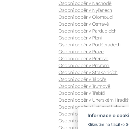
Osobní odběr v Náchodě
Osobní odběr v Nýřanech
Osobní odběr v Olomouci
Osobní odběr v Ostravě
Osobní odběr v Pardubicích
Osobní odběr v Plzni
Osobní odběr v Poděbradech
Osobní odběr v Praze
Osobní odběr v Přerově
Osobní odběr v Příbrami
Osobní odběr v Strakonicích
Osobní odběr v Táboře
Osobní odběr v Trutnově
Osobní odběr v Třebíči
Osobní odběr v Uherském Hradiš
Osobní odběr v Ústí nad Labem
Osobní odběr v Valašském Meziříč
Informace o cook
Osobní odběr v Zlíně
Kliknutím na tlačítko 
Osobní odběr v Znojmě