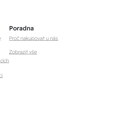
Poradna
y
Proč nakupovat u nás
Zobrazit vše
cích
ci