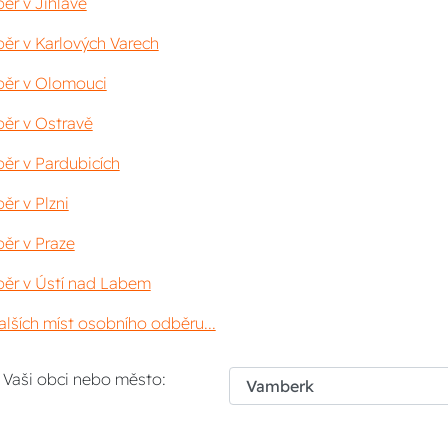
ěr v Jihlavě
ěr v Karlových Varech
ěr v Olomouci
ěr v Ostravě
ěr v Pardubicích
ěr v Plzni
ěr v Praze
ěr v Ústí nad Labem
lších míst osobního odběru...
i Vaši obci nebo město: