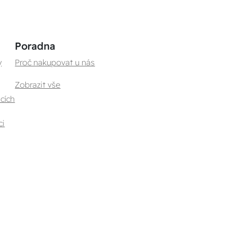
Poradna
y
Proč nakupovat u nás
Zobrazit vše
cích
ci