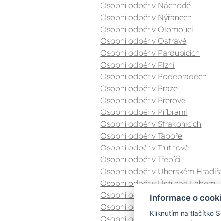
Osobní odběr v Náchodě
Osobní odběr v Nýřanech
Osobní odběr v Olomouci
Osobní odběr v Ostravě
Osobní odběr v Pardubicích
Osobní odběr v Plzni
Osobní odběr v Poděbradech
Osobní odběr v Praze
Osobní odběr v Přerově
Osobní odběr v Příbrami
Osobní odběr v Strakonicích
Osobní odběr v Táboře
Osobní odběr v Trutnově
Osobní odběr v Třebíči
Osobní odběr v Uherském Hradiš
Osobní odběr v Ústí nad Labem
Osobní odběr v Valašském Meziříč
Informace o cook
Osobní odběr v Zlíně
Kliknutím na tlačítko 
Osobní odběr v Znojmě