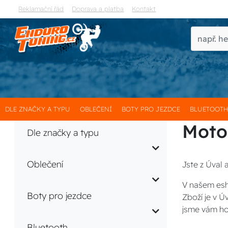
Reklamační řád
Doprava a platba
Kontakt
DLE ZNAČKY A TYPU
OBLEČENÍ
BOTY PRO JEZDCE
BLUETOOT
Moto
Dle značky a typu
Oblečení
Jste z Úval 
V našem esh
Boty pro jezdce
Zboží je v 
jsme vám ho
Bluetooth