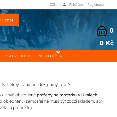
CZK
Přihlášení
Registrace
Hledat
0
0 Kč
OCYKLOVÉ HELMY
CYKLO POTŘEBY
y, helmy, náhradní díly, gumy, atd..?
nout své objednané
potřeby na motorku v Úvalech
.
d objednání. (samozřejmě musí být zboží skladem, aby
detailu produktu)