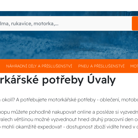
H
NÁHRADNÍ DÍLY A PŘÍSLUŠENSTVÍ
PNEU A PŘÍSLUŠENSTVÍ
MOT
rkářské potřeby Úvaly
a okolí? A potřebujete motorkářské potřeby - oblečení, motobot
opu můžete pohodlně nakupovat online a posléze si vyzved
Úvalech většinou možné vyzvednout hned druhý pracovní den o
 mohli okamžitě expedovat - dostupnost zboží vidíte hned v 