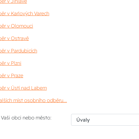
ěr v Jihlavě
ěr v Karlových Varech
ěr v Olomouci
ěr v Ostravě
ěr v Pardubicích
ěr v Plzni
ěr v Praze
ěr v Ústí nad Labem
lších míst osobního odběru...
i Vaši obci nebo město: