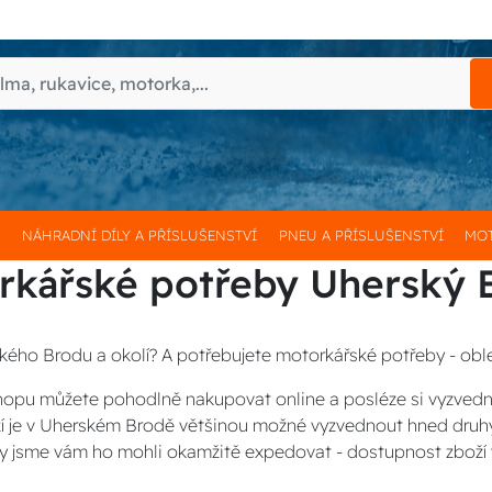
H
NÁHRADNÍ DÍLY A PŘÍSLUŠENSTVÍ
PNEU A PŘÍSLUŠENSTVÍ
MOT
rkářské potřeby Uherský 
kého Brodu a okolí? A potřebujete motorkářské potřeby - oble
opu můžete pohodlně nakupovat online a posléze si vyzved
ží je v Uherském Brodě většinou možné vyzvednout hned druhý
y jsme vám ho mohli okamžitě expedovat - dostupnost zboží v