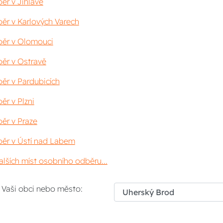
ěr v Jihlavě
ěr v Karlových Varech
ěr v Olomouci
ěr v Ostravě
ěr v Pardubicích
ěr v Plzni
ěr v Praze
ěr v Ústí nad Labem
lších míst osobního odběru...
i Vaši obci nebo město: