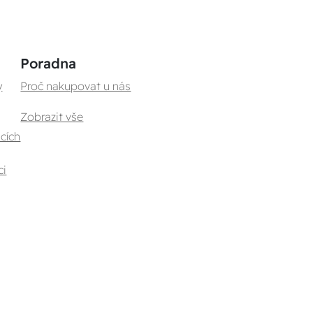
Poradna
y
Proč nakupovat u nás
Zobrazit vše
cích
ci