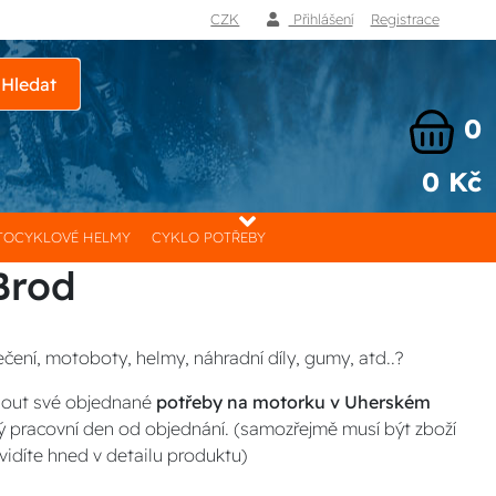
CZK
Přihlášení
Registrace
Hledat
0
0 Kč
OCYKLOVÉ HELMY
CYKLO POTŘEBY
Brod
čení, motoboty, helmy, náhradní díly, gumy, atd..?
nout své objednané
potřeby na motorku v Uherském
 pracovní den od objednání. (samozřejmě musí být zboží
idíte hned v detailu produktu)