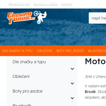
Reklamační řád
Doprava a platba
Kontakt
DLE ZNAČKY A TYPU
OBLEČENÍ
BOTY PRO JEZDCE
BLUETOOT
Moto
Dle značky a typu
Oblečení
Jste z Uhers
V našem esh
Boty pro jezdce
Brodě
. Zbo
skladem, ab
Bluetooth