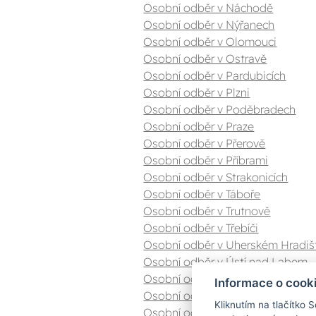
Osobní odběr v Náchodě
Osobní odběr v Nýřanech
Osobní odběr v Olomouci
Osobní odběr v Ostravě
Osobní odběr v Pardubicích
Osobní odběr v Plzni
Osobní odběr v Poděbradech
Osobní odběr v Praze
Osobní odběr v Přerově
Osobní odběr v Příbrami
Osobní odběr v Strakonicích
Osobní odběr v Táboře
Osobní odběr v Trutnově
Osobní odběr v Třebíči
Osobní odběr v Uherském Hradiš
Osobní odběr v Ústí nad Labem
Osobní odběr v Valašském Meziříč
Informace o cook
Osobní odběr v Zlíně
Kliknutím na tlačítko 
Osobní odběr v Znojmě