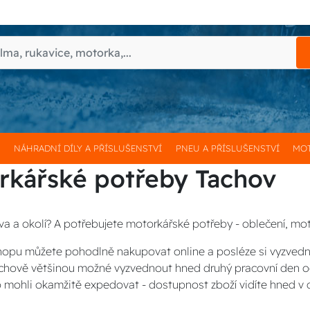
H
NÁHRADNÍ DÍLY A PŘÍSLUŠENSTVÍ
PNEU A PŘÍSLUŠENSTVÍ
MOT
rkářské potřeby Tachov
va a okolí? A potřebujete motorkářské potřeby - oblečení, mot
opu můžete pohodlně nakupovat online a posléze si vyzved
Tachově většinou možné vyzvednout hned druhý pracovní den o
 mohli okamžitě expedovat - dostupnost zboží vidíte hned v 