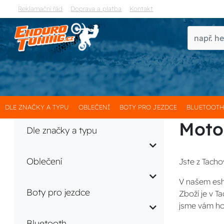
Reklamační řád
Doprava a platba
Kontakt
DLE ZNAČKY A TYPU
OBLEČENÍ
BOTY PRO JEZDCE
BLUETOOT
Moto
Dle značky a typu
Oblečení
Jste z Tacho
V našem esh
Boty pro jezdce
Zboží je v 
jsme vám ho
Bluetooth