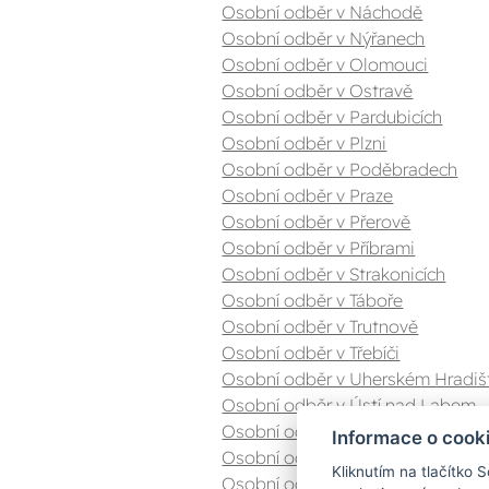
Osobní odběr v Náchodě
Osobní odběr v Nýřanech
Osobní odběr v Olomouci
Osobní odběr v Ostravě
Osobní odběr v Pardubicích
Osobní odběr v Plzni
Osobní odběr v Poděbradech
Osobní odběr v Praze
Osobní odběr v Přerově
Osobní odběr v Příbrami
Osobní odběr v Strakonicích
Osobní odběr v Táboře
Osobní odběr v Trutnově
Osobní odběr v Třebíči
Osobní odběr v Uherském Hradiš
Osobní odběr v Ústí nad Labem
Osobní odběr v Valašském Meziříč
Informace o cook
Osobní odběr v Zlíně
Kliknutím na tlačítko 
Osobní odběr v Znojmě