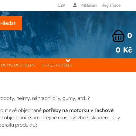
CZK
Přihlášení
Registrace
Hledat
0
0 Kč
OCYKLOVÉ HELMY
CYKLO POTŘEBY
oboty, helmy, náhradní díly, gumy, atd..?
nout své objednané
potřeby na motorku v Tachově
.
d objednání. (samozřejmě musí být zboží skladem, aby
detailu produktu)