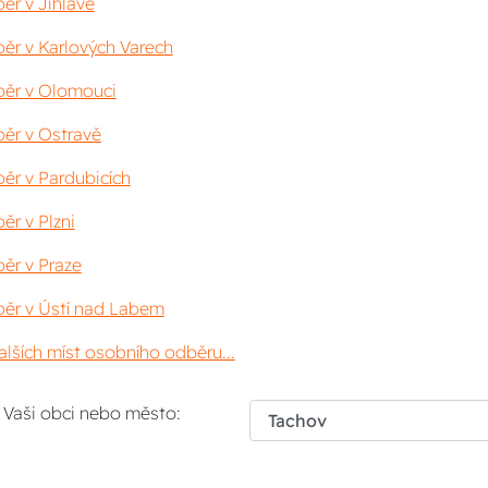
ěr v Jihlavě
ěr v Karlových Varech
ěr v Olomouci
ěr v Ostravě
ěr v Pardubicích
ěr v Plzni
ěr v Praze
ěr v Ústí nad Labem
lších míst osobního odběru...
i Vaši obci nebo město: