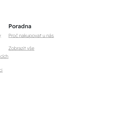
Poradna
y
Proč nakupovat u nás
Zobrazit vše
cích
ci