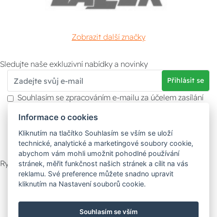
Zobrazit další značky
Sledujte naše exkluzivní nabídky a novinky
Přihlásit se
Souhlasím se zpracováním e-mailu za účelem zasílání
obchodních sdělení.
Informace o cookies
Více informací naleznete v
zásady ochrany osobních
údajů
. Souhlas můžete kdykoliv odvolat.
Kliknutím na tlačítko Souhlasím se vším se uloží
technické, analytické a marketingové soubory cookie,
abychom vám mohli umožnit pohodlné používání
Rychlý kontakt
stránek, měřit funkčnost našich stránek a cílit na vás
reklamu. Své preference můžete snadno upravit
Zákaznický servis
Vyzvednutí zboží
kliknutím na Nastavení souborů cookie.
Poradna
Souhlasím se vším