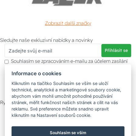
Zobrazit další značky
Sledujte naše exkluzivní nabídky a novinky
Přihlásit se
Souhlasím se zpracováním e-mailu za účelem zasílání
obchodních sdělení.
Informace o cookies
Více informací naleznete v
zásady ochrany osobních
údajů
. Souhlas můžete kdykoliv odvolat.
Kliknutím na tlačítko Souhlasím se vším se uloží
technické, analytické a marketingové soubory cookie,
abychom vám mohli umožnit pohodlné používání
Rychlý kontakt
stránek, měřit funkčnost našich stránek a cílit na vás
reklamu. Své preference můžete snadno upravit
Zákaznický servis
Vyzvednutí zboží
kliknutím na Nastavení souborů cookie.
Poradna
Souhlasím se vším