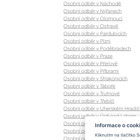
Osobní odběr v Náchodě
Osobní odběr v Nýřanech
Osobní odběr v Olomouci
Osobní odběr v Ostravě
Osobní odběr v Pardubicích
Osobní odběr v Plzni
Osobní odběr v Poděbradech
Osobní odběr v Praze
Osobní odběr v Přerově
Osobní odběr v Příbrami
Osobní odběr v Strakonicích
Osobní odběr v Táboře
Osobní odběr v Trutnově
Osobní odběr v Třebíči
Osobní odběr v Uherském Hradiš
Osobní odběr v Ústí nad Labem
Osobní odběr v Valašském Meziříč
Informace o cook
Osobní odběr v Zlíně
Kliknutím na tlačítko 
Osobní odběr v Znojmě