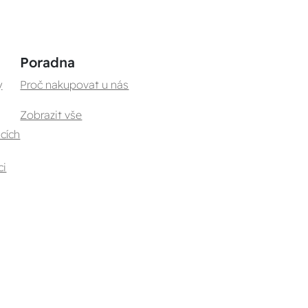
Poradna
y
Proč nakupovat u nás
Zobrazit vše
cích
ci