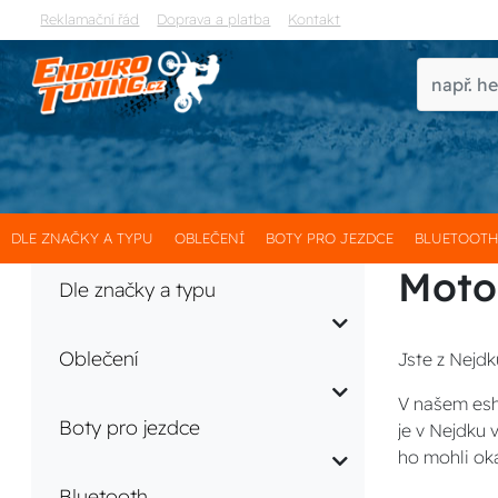
Reklamační řád
Doprava a platba
Kontakt
DLE ZNAČKY A TYPU
OBLEČENÍ
BOTY PRO JEZDCE
BLUETOOT
Moto
Dle značky a typu
Oblečení
Jste z Nejdk
V našem esh
Boty pro jezdce
je v Nejdku
ho mohli ok
Bluetooth