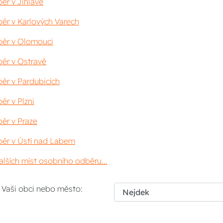
ěr v Jihlavě
ěr v Karlových Varech
ěr v Olomouci
ěr v Ostravě
ěr v Pardubicích
ěr v Plzni
ěr v Praze
ěr v Ústí nad Labem
lších míst osobního odběru...
i Vaši obci nebo město: