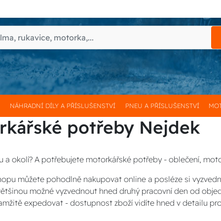
H
NÁHRADNÍ DÍLY A PŘÍSLUŠENSTVÍ
PNEU A PŘÍSLUŠENSTVÍ
MOT
rkářské potřeby Nejdek
u a okolí? A potřebujete motorkářské potřeby - oblečení, moto
opu můžete pohodlně nakupovat online a posléze si vyzved
 většinou možné vyzvednout hned druhý pracovní den od obje
amžitě expedovat - dostupnost zboží vidíte hned v detailu pr