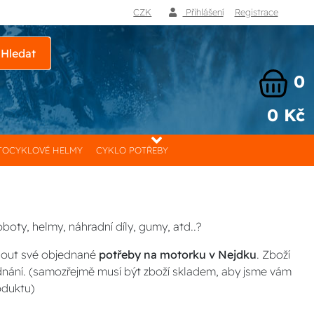
CZK
Přihlášení
Registrace
Hledat
0
0 Kč
OCYKLOVÉ HELMY
CYKLO POTŘEBY
boty, helmy, náhradní díly, gumy, atd..?
nout své objednané
potřeby na motorku v Nejdku
. Zboží
dnání. (samozřejmě musí být zboží skladem, aby jsme vám
oduktu)