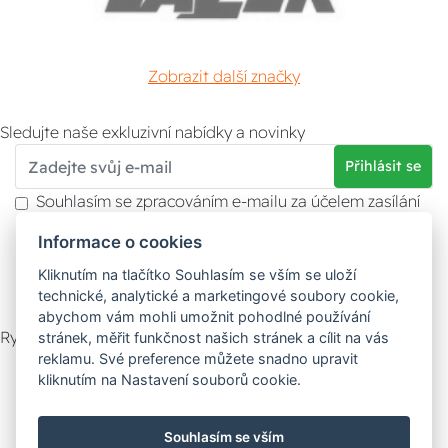
Zobrazit další značky
Sledujte naše exkluzivní nabídky a novinky
Přihlásit se
Souhlasím se zpracováním e-mailu za účelem zasílání
obchodních sdělení.
Informace o cookies
Více informací naleznete v
zásady ochrany osobních
údajů
. Souhlas můžete kdykoliv odvolat.
Kliknutím na tlačítko Souhlasím se vším se uloží
technické, analytické a marketingové soubory cookie,
abychom vám mohli umožnit pohodlné používání
Rychlý kontakt
stránek, měřit funkčnost našich stránek a cílit na vás
reklamu. Své preference můžete snadno upravit
Zákaznický servis
Vyzvednutí zboží
kliknutím na Nastavení souborů cookie.
Poradna
Souhlasím se vším