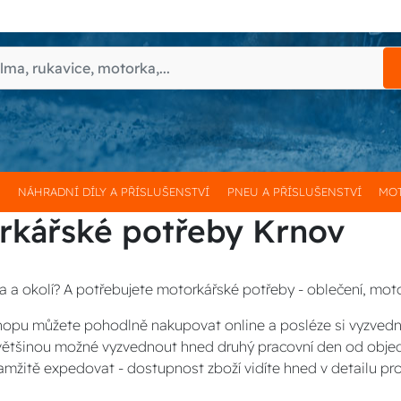
H
NÁHRADNÍ DÍLY A PŘÍSLUŠENSTVÍ
PNEU A PŘÍSLUŠENSTVÍ
MOT
rkářské potřeby Krnov
a a okolí? A potřebujete motorkářské potřeby - oblečení, moto
opu můžete pohodlně nakupovat online a posléze si vyzved
 většinou možné vyzvednout hned druhý pracovní den od obje
amžitě expedovat - dostupnost zboží vidíte hned v detailu pr