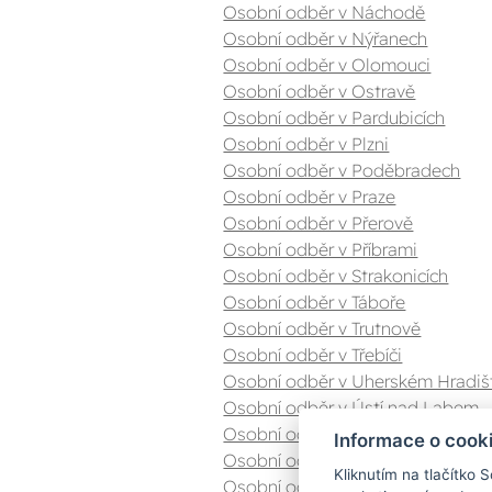
Osobní odběr v Náchodě
Osobní odběr v Nýřanech
Osobní odběr v Olomouci
Osobní odběr v Ostravě
Osobní odběr v Pardubicích
Osobní odběr v Plzni
Osobní odběr v Poděbradech
Osobní odběr v Praze
Osobní odběr v Přerově
Osobní odběr v Příbrami
Osobní odběr v Strakonicích
Osobní odběr v Táboře
Osobní odběr v Trutnově
Osobní odběr v Třebíči
Osobní odběr v Uherském Hradiš
Osobní odběr v Ústí nad Labem
Osobní odběr v Valašském Meziříč
Informace o cook
Osobní odběr v Zlíně
Kliknutím na tlačítko 
Osobní odběr v Znojmě