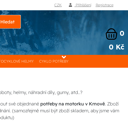
CZK
Přihlášení
Registrace
Hledat
0
0 Kč
OCYKLOVÉ HELMY
CYKLO POTŘEBY
boty, helmy, náhradní díly, gumy, atd..?
nout své objednané
potřeby na motorku v Krnově
. Zboží
dnání. (samozřejmě musí být zboží skladem, aby jsme vám
oduktu)