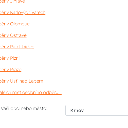
ěr v Jihlavě
ěr v Karlových Varech
ěr v Olomouci
ěr v Ostravě
ěr v Pardubicích
ěr v Plzni
ěr v Praze
ěr v Ústí nad Labem
lších míst osobního odběru...
i Vaši obci nebo město: