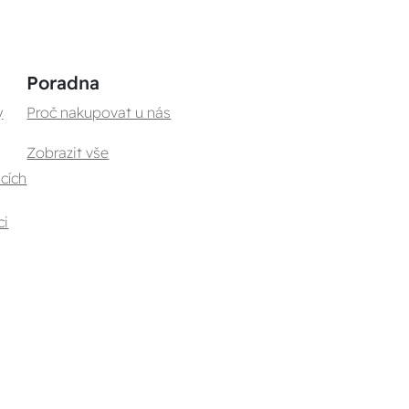
Poradna
y
Proč nakupovat u nás
Zobrazit vše
cích
ci