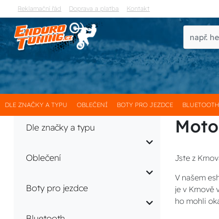
Reklamační řád
Doprava a platba
Kontakt
DLE ZNAČKY A TYPU
OBLEČENÍ
BOTY PRO JEZDCE
BLUETOOT
Moto
Dle značky a typu
Oblečení
Jste z Krnov
V našem esh
Boty pro jezdce
je v Krnově
ho mohli ok
Bluetooth