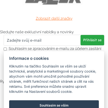
Zobrazit další značky
Sledujte naše exkluzivní nabídky a novinky
Přihlásit se
Souhlasím se zpracováním e-mailu za účelem zasílání
obchodních sdělení.
Informace o cookies
Více informací naleznete v
zásady ochrany osobních
údajů
. Souhlas můžete kdykoliv odvolat.
Kliknutím na tlačítko Souhlasím se vším se uloží
technické, analytické a marketingové soubory cookie,
abychom vám mohli umožnit pohodlné používání
Rychlý kontakt
stránek, měřit funkčnost našich stránek a cílit na vás
reklamu. Své preference můžete snadno upravit
Zákaznický servis
Vyzvednutí zboží
kliknutím na Nastavení souborů cookie.
Poradna
Souhlasím se vším