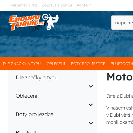
Reklamační řád
Doprava a platba
Kontakt
DLE ZNAČKY A TYPU
OBLEČENÍ
BOTY PRO JEZDCE
BLUETOOT
Moto
Dle značky a typu
Oblečení
Jste z Dubí 
V našem esh
Boty pro jezdce
v Dubí větš
mohli okamž
Bluetooth