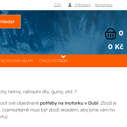
CZK
Přihlášení
Registrace
Hledat
0
0 Kč
OCYKLOVÉ HELMY
CYKLO POTŘEBY
ty, helmy, náhradní díly, gumy, atd..?
nout své objednané
potřeby na motorku v Dubí
. Zboží je
. (samozřejmě musí být zboží skladem, aby jsme vám ho
ktu)