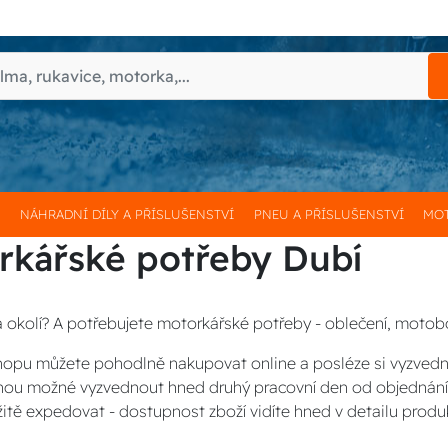
H
NÁHRADNÍ DÍLY A PŘÍSLUŠENSTVÍ
PNEU A PŘÍSLUŠENSTVÍ
MOT
rkářské potřeby Dubí
a okolí? A potřebujete motorkářské potřeby - oblečení, motobo
opu můžete pohodlně nakupovat online a posléze si vyzved
inou možné vyzvednout hned druhý pracovní den od objednání
itě expedovat - dostupnost zboží vidíte hned v detailu produ