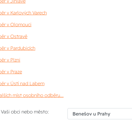
ěr v Jihlavě
ěr v Karlových Varech
ěr v Olomouci
ěr v Ostravě
ěr v Pardubicích
ěr v Plzni
ěr v Praze
ěr v Ústí nad Labem
lších míst osobního odběru...
i Vaši obci nebo město: