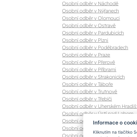
Osobní odběr v Náchodě
Osobní odběr v Nýřanech
Osobní odběr v Olomouci
Osobní odběr v Ostravě
Osobní odběr v Pardubicích
Osobní odběr v Plzni
Osobní odběr v Poděbradech
Osobní odběr v Praze
Osobní odběr v Přerově
Osobní odběr v Příbrami
Osobní odběr v Strakonicích
Osobní odběr v Táboře
Osobní odběr v Trutnově
Osobní odběr v Třebíči
Osobní odběr v Uherském Hradiš
Osobní odběr v Ústí nad Labem
Osobní odběr v Valašském Meziříč
Informace o cook
Osobní odběr v Zlíně
Kliknutím na tlačítko 
Osobní odběr v Znojmě