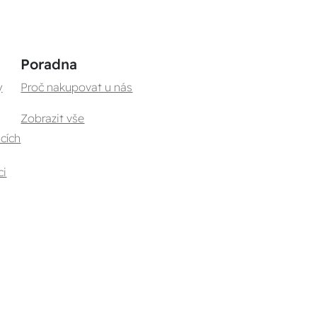
Poradna
y
Proč nakupovat u nás
Zobrazit vše
cích
ci