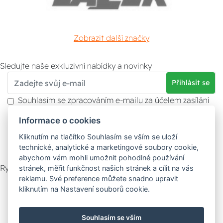
Zobrazit další značky
Sledujte naše exkluzivní nabídky a novinky
Přihlásit se
Souhlasím se zpracováním e-mailu za účelem zasílání
obchodních sdělení.
Informace o cookies
Více informací naleznete v
zásady ochrany osobních
údajů
. Souhlas můžete kdykoliv odvolat.
Kliknutím na tlačítko Souhlasím se vším se uloží
technické, analytické a marketingové soubory cookie,
abychom vám mohli umožnit pohodlné používání
Rychlý kontakt
stránek, měřit funkčnost našich stránek a cílit na vás
reklamu. Své preference můžete snadno upravit
Zákaznický servis
Vyzvednutí zboží
kliknutím na Nastavení souborů cookie.
Poradna
Souhlasím se vším