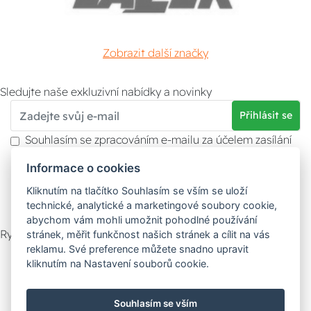
Zobrazit další značky
Sledujte naše exkluzivní nabídky a novinky
Přihlásit se
Souhlasím se zpracováním e-mailu za účelem zasílání
obchodních sdělení.
Informace o cookies
Více informací naleznete v
zásady ochrany osobních
údajů
. Souhlas můžete kdykoliv odvolat.
Kliknutím na tlačítko Souhlasím se vším se uloží
technické, analytické a marketingové soubory cookie,
abychom vám mohli umožnit pohodlné používání
Rychlý kontakt
stránek, měřit funkčnost našich stránek a cílit na vás
reklamu. Své preference můžete snadno upravit
Zákaznický servis
Vyzvednutí zboží
kliknutím na Nastavení souborů cookie.
Poradna
Souhlasím se vším