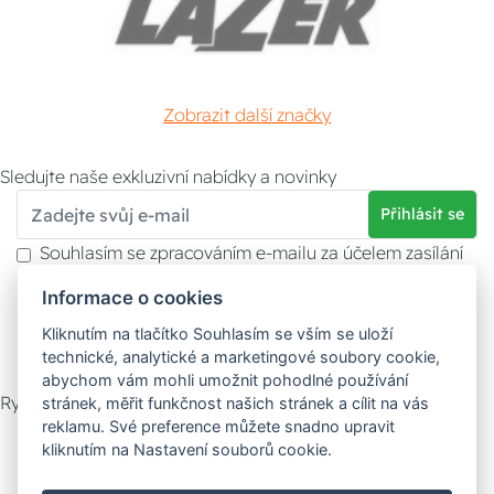
Zobrazit další značky
Sledujte naše exkluzivní nabídky a novinky
Přihlásit se
Souhlasím se zpracováním e-mailu za účelem zasílání
obchodních sdělení.
Informace o cookies
Více informací naleznete v
zásady ochrany osobních
údajů
. Souhlas můžete kdykoliv odvolat.
Kliknutím na tlačítko Souhlasím se vším se uloží
technické, analytické a marketingové soubory cookie,
abychom vám mohli umožnit pohodlné používání
Rychlý kontakt
stránek, měřit funkčnost našich stránek a cílit na vás
reklamu. Své preference můžete snadno upravit
Zákaznický servis
Vyzvednutí zboží
kliknutím na Nastavení souborů cookie.