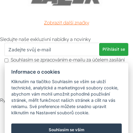
Zobrazit další značky
Sledujte naše exkluzivní nabídky a novinky
Přihlásit se
Souhlasím se zpracováním e-mailu za účelem zasílání
obchodních sdělení.
Informace o cookies
Více informací naleznete v
zásady ochrany osobních
údajů
. Souhlas můžete kdykoliv odvolat.
Kliknutím na tlačítko Souhlasím se vším se uloží
technické, analytické a marketingové soubory cookie,
abychom vám mohli umožnit pohodlné používání
Rychlý kontakt
stránek, měřit funkčnost našich stránek a cílit na vás
reklamu. Své preference můžete snadno upravit
Zákaznický servis
Vyzvednutí zboží
kliknutím na Nastavení souborů cookie.
Poradna
Souhlasím se vším