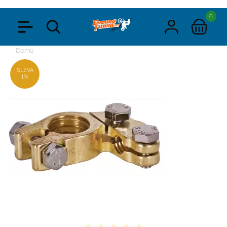
0
Domů
SLEVA
1%