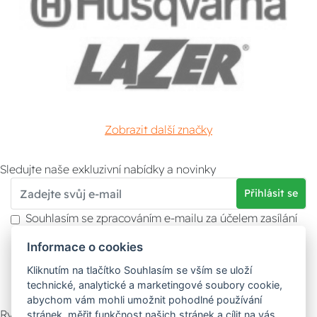
Zobrazit další značky
Sledujte naše exkluzivní nabídky a novinky
Přihlásit se
Souhlasím se zpracováním e-mailu za účelem zasílání
obchodních sdělení.
Informace o cookies
Více informací naleznete v
zásady ochrany osobních
údajů
. Souhlas můžete kdykoliv odvolat.
Kliknutím na tlačítko Souhlasím se vším se uloží
technické, analytické a marketingové soubory cookie,
abychom vám mohli umožnit pohodlné používání
Rychlý kontakt
stránek, měřit funkčnost našich stránek a cílit na vás