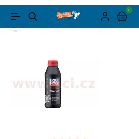
0
Domů