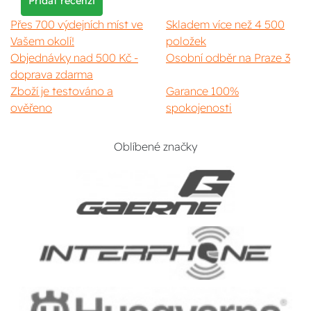
Přidat recenzi
Přes 700 výdejních míst ve
Skladem více než 4 500
Vašem okolí!
položek
Objednávky nad 500 Kč -
Osobní odběr na Praze 3
doprava zdarma
Zboží je testováno a
Garance 100%
ověřeno
spokojenosti
Oblíbené značky