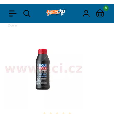
0
Domů