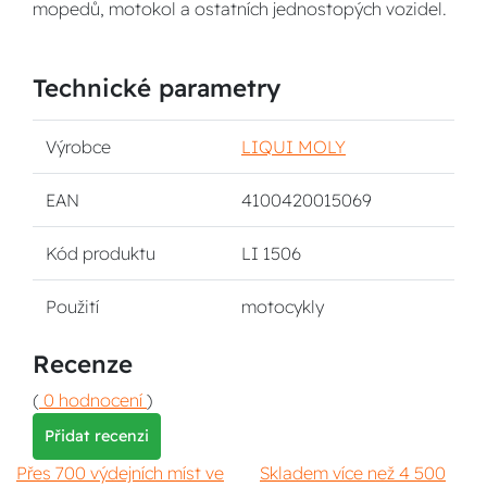
mopedů, motokol a ostatních jednostopých vozidel.
Technické parametry
Výrobce
LIQUI MOLY
EAN
4100420015069
Kód produktu
LI 1506
Použití
motocykly
Recenze
(
0 hodnocení
)
Přidat recenzi
Přes 700 výdejních míst ve
Skladem více než 4 500