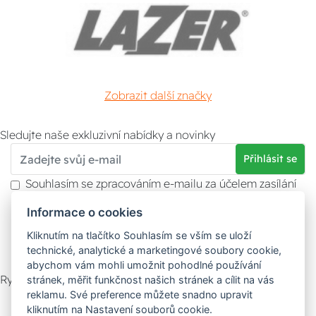
Zobrazit další značky
Sledujte naše exkluzivní nabídky a novinky
Přihlásit se
Souhlasím se zpracováním e-mailu za účelem zasílání
obchodních sdělení.
Informace o cookies
Více informací naleznete v
zásady ochrany osobních
údajů
. Souhlas můžete kdykoliv odvolat.
Kliknutím na tlačítko Souhlasím se vším se uloží
technické, analytické a marketingové soubory cookie,
abychom vám mohli umožnit pohodlné používání
Rychlý kontakt
stránek, měřit funkčnost našich stránek a cílit na vás
reklamu. Své preference můžete snadno upravit
Zákaznický servis
Vyzvednutí zboží
kliknutím na Nastavení souborů cookie.