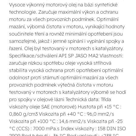
Vysoce výkonný motorový olej na bázi syntetické
technologie. Zaručuje maximální výkon a ochranu
motoru za všech provozních podmínek. Optimální
mazání, výborná čistota v motoru, vynikající hodnoty
součinitele tření a rovněž minimální opotřebení jsou
samozřejmé, jakož i jemné spínání i vypínání spojky a
řazení. Olej byl testovaný v motorech s katalyzátory.
Specifikace/schválení API SP JASO MA2 Vlastnosti:
zaručuje nízkou spotřebu oleje vysoká střihová
stabilita vysoká ochrana proti opotřebení optimální
odolnost proti stárnutí optimální mazání za všech
provozních podmínek výtečná čistota v motoru
testovaný v motorech s katalyzátory výborně se hodí
pro spojky v olejové lázni Technická data: Třída
viskozity oleje SAE (motorové) Hustota při +15 °C :
0,860 g/cm3 Viskozita při +40 °C : 96,0 mm2/s
Viskozita při +100 °C : 14,6 mm2/s Viskozita při -25
°C (CCS) : 7000 mPa.s Index viskozity : 158 DIN ISO
2909 Bod tuhnutí : -36 °C Bod vzplanutí : +238 °C