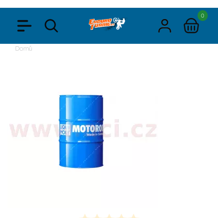
0
Domů