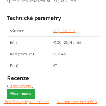
Specifikace/schválení: API SL; JASO MA2
Technické parametry
Výrobce
LIQUI MOLY
EAN
4100420012433
Kód produktu
LI 1243
Použití
4T
Recenze
(
0 hodnocení
)
Přidat recenzi
Přes 700 výdejních míst ve
Skladem více než 4 500