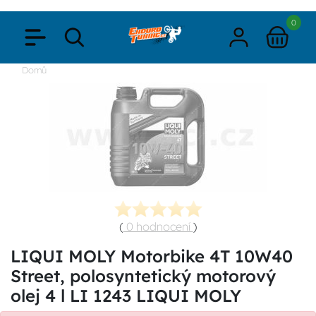
0
Domů
(
0 hodnocení
)
LIQUI MOLY Motorbike 4T 10W40
Street, polosyntetický motorový
olej 4 l LI 1243 LIQUI MOLY