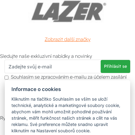
Zobrazit další značky
Sledujte naše exkluzivní nabídky a novinky
Přihlásit se
Souhlasím se zpracováním e-mailu za účelem zasílání
obchodních sdělení.
Informace o cookies
Více informací naleznete v
zásady ochrany osobních
údajů
. Souhlas můžete kdykoliv odvolat.
Kliknutím na tlačítko Souhlasím se vším se uloží
technické, analytické a marketingové soubory cookie,
abychom vám mohli umožnit pohodlné používání
Rychlý kontakt
stránek, měřit funkčnost našich stránek a cílit na vás
reklamu. Své preference můžete snadno upravit
Zákaznický servis
Vyzvednutí zboží
kliknutím na Nastavení souborů cookie.