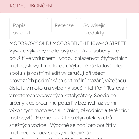
PRODEJ UKONČEN
Popis
Recenze
Související
produktu
produkty
MOTOROVÝ OLEJ MOTORBIKE 4T 10W-40 STREET
Vysoce výkonný motorový olej přizpůsobený pro
použití ve vzduchem i vodou chlazených čtyřtaktních
motocyklových motorech. Vybrané základové oleje
spolu s jakostními aditivy zaručují při všech
provozních podmínkách optimální mazání, výtečnou
čistotu v motoru a výborný součinitel tření. Testován
v motorech vybavených katalyzátory. Speciálně
určený k celoročnímu použití v běžných až velmi
výkonných motorech silničních, závodních a terénních
motocyklů. Možno použít do čtyřkolek, skútrů i
sněžných vozidel. Výborně se hodí pro použití v
motorech s i bez spojky v olejové lázni.