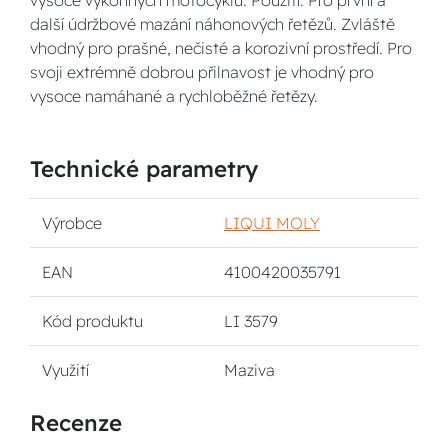
vysoce výkonných motocyklů. Použití: Pro první a
další údržbové mazání náhonových řetězů. Zvláště
vhodný pro prašné, nečisté a korozivní prostředí. Pro
svoji extrémně dobrou přilnavost je vhodný pro
vysoce namáhané a rychloběžné řetězy.
Technické parametry
Výrobce
LIQUI MOLY
EAN
4100420035791
Kód produktu
LI 3579
Využití
Maziva
Recenze