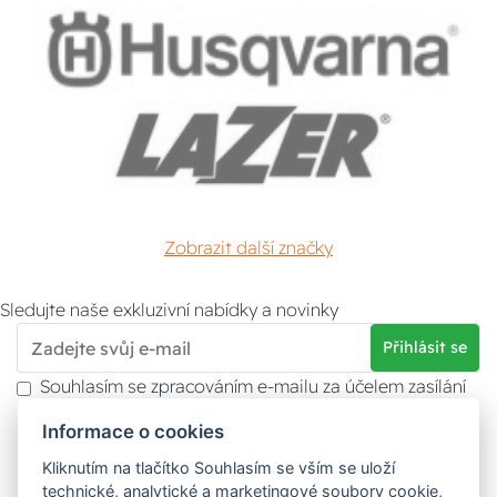
Zobrazit další značky
Sledujte naše exkluzivní nabídky a novinky
Přihlásit se
Souhlasím se zpracováním e-mailu za účelem zasílání
obchodních sdělení.
Informace o cookies
Více informací naleznete v
zásady ochrany osobních
údajů
. Souhlas můžete kdykoliv odvolat.
Kliknutím na tlačítko Souhlasím se vším se uloží
technické, analytické a marketingové soubory cookie,