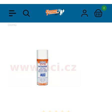
0
Domů