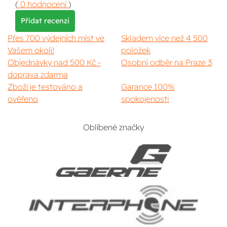
(
0 hodnocení
)
Přidat recenzi
Přes 700 výdejních míst ve
Skladem více než 4 500
Vašem okolí!
položek
Objednávky nad 500 Kč -
Osobní odběr na Praze 3
doprava zdarma
Zboží je testováno a
Garance 100%
ověřeno
spokojenosti
Oblíbené značky