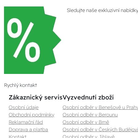
Sledujte naše exkluzivní nabídk
Rychlý kontakt
Zákaznický servis
Vyzvednutí zboží
Osobní údaje
Osobní odběr v Benešově u Prah
Obchodní podmínky
Osobní odběr v Berounu
Reklamační řád
Osobní odběr v Brně
Doprava a platba
Osobní odběr v Českých Budějovi
Kontakt
Osobní odběr v Jihlavě