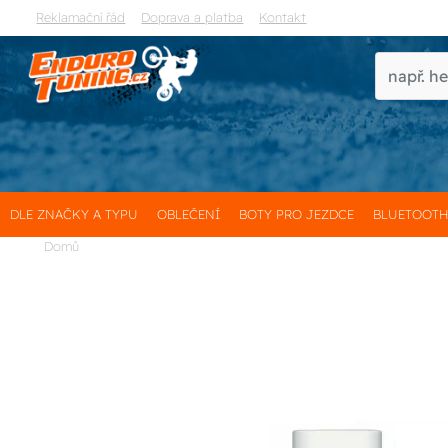
Reklamační řád
Doprava a platba
Kontakt
DLE ZNAČKY A TYPU
OBLEČENÍ
BOTY PRO JEZDCE
BLUETOOT
Domů