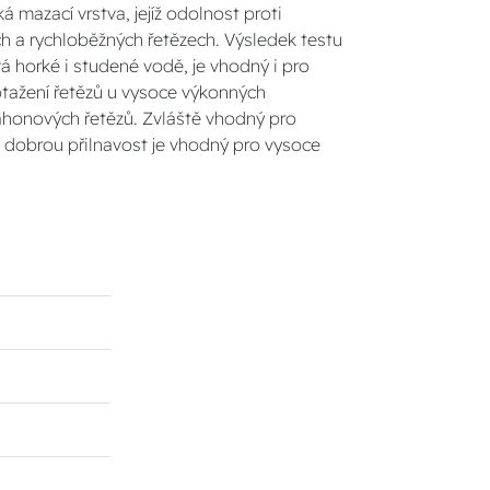
 mazací vrstva, jejíž odolnost proti
ch a rychloběžných řetězech. Výsledek testu
 horké i studené vodě, je vhodný i pro
rotažení řetězů u vysoce výkonných
náhonových řetězů. Zvláště vhodný pro
ně dobrou přilnavost je vhodný pro vysoce