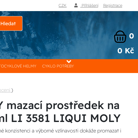
CZK
Přihlášení
Registrace
Hledat
0
0 Kč
OCYKLOVÉ HELMY
CYKLO POTŘEBY
ocení
)
 mazací prostředek na
ml LI 3581 LIQUI MOLY
lné konzistenci a výborné vzlínavosti dokáže promazat i