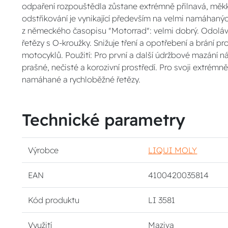
odpaření rozpouštědla zůstane extrémně přilnavá, měkká
odstřikování je vynikající především na velmi namáhaný
z německého časopisu "Motorrad": velmi dobrý. Odolává
řetězy s O-kroužky. Snižuje tření a opotřebení a brání p
motocyklů. Použití: Pro první a další údržbové mazání 
prašné, nečisté a korozivní prostředí. Pro svoji extrém
namáhané a rychloběžné řetězy.
Technické parametry
Výrobce
LIQUI MOLY
EAN
4100420035814
Kód produktu
LI 3581
Využití
Maziva