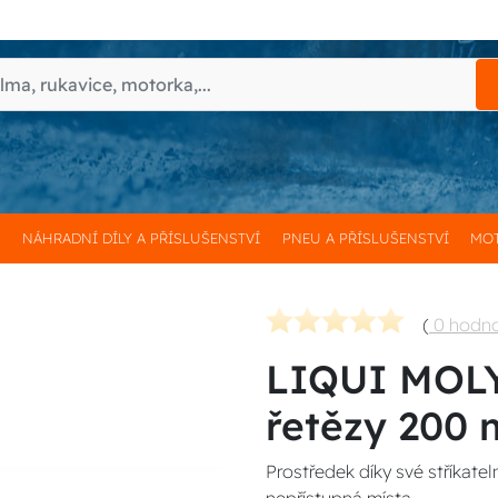
H
NÁHRADNÍ DÍLY A PŘÍSLUŠENSTVÍ
PNEU A PŘÍSLUŠENSTVÍ
MOT
(
0 hodn
LIQUI MOLY
řetězy 200 
Prostředek díky své stříkate