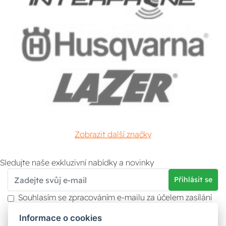
Zobrazit další značky
Sledujte naše exkluzivní nabídky a novinky
Přihlásit se
Souhlasím se zpracováním e-mailu za účelem zasílání
obchodních sdělení.
Informace o cookies
Více informací naleznete v
zásady ochrany osobních