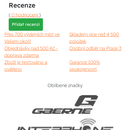
Recenze
(
0 hodnocení
)
Přidat recenzi
Přes 700 výdejních míst ve
Skladem více než 4 500
Vašem okolí!
položek
Objednávky nad 500 Kč -
Osobní odběr na Praze 3
doprava zdarma
Zboží je testováno a
Garance 100%
ověřeno
spokojenosti
Oblíbené značky