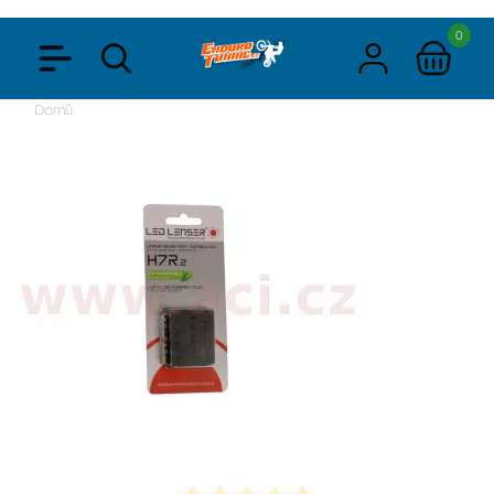
0
Domů