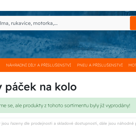
H
NÁHRADNÍ DÍLY A PŘÍSLUŠENSTVÍ
PNEU A PŘÍSLUŠENSTVÍ
MOT
 páček na kolo
 se, ale produkty z tohoto sortimentu byly již vyprodány!
 jsou řazeny dle prodejnosti a skladové dostupnosti, dále jsou náhodně 