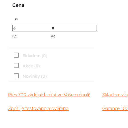
Cena
<>
<>
Kč
Kč
Skladem (0)
Akce (0)
Novinky (0)
Přes 700 výdejních míst ve Vašem okolí!
Skladem víc
Zboží je testováno a ověřeno
Garance 100