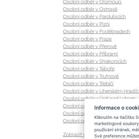
Osobní odběr v Olomouci
Osobní odběr v Ostravě
Osobní odběr v Pardubicích
Osobní odběr v Plzni
Osobní odběr v Poděbradech
Osobní odběr v Praze
Osobní odběr v Přerově
Osobní odběr v Příbrami
Osobní odběr v Strakonicích
Osobní odběr v Táboře
Osobní odběr v Trutnově
Osobní odběr v Třebíči
Osobní odběr v Uherském Hradiš
Osobní odběr v Ústí nad Labem
Osobní odběr v Valašském Meziříč
Informace o cook
Osobní odběr v Zlíně
Kliknutím na tlačítko 
Osobní odběr v Znojmě
marketingové soubory
používání stránek, měř
Zobrazit vše
Své preference můžete