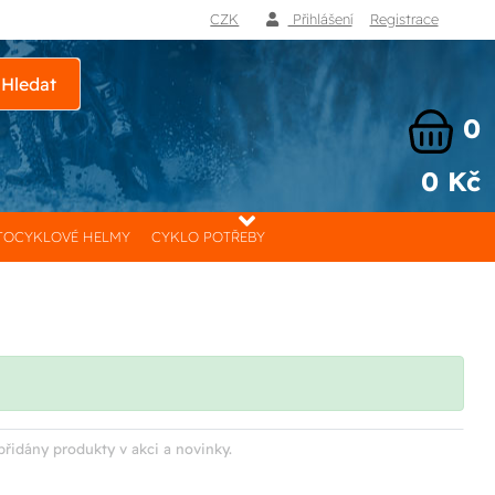
CZK
Přihlášení
Registrace
Hledat
0
0 Kč
OCYKLOVÉ HELMY
CYKLO POTŘEBY
přidány produkty v akci a novinky.