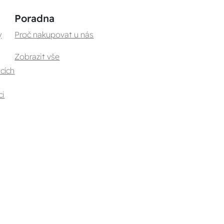
Poradna
y
Proč nakupovat u nás
Zobrazit vše
cích
ci