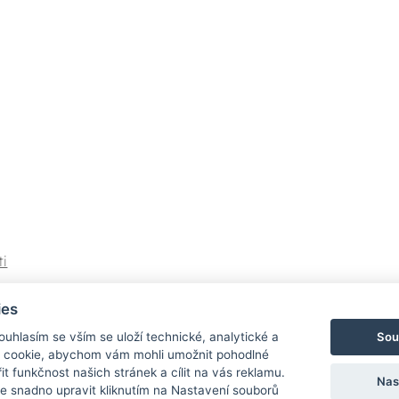
ti
í
ies
Sou
Souhlasím se vším se uloží technické, analytické a
 cookie, abychom vám mohli umožnit pohodlné
it funkčnost našich stránek a cílit na vás reklamu.
Nas
 snadno upravit kliknutím na Nastavení souborů