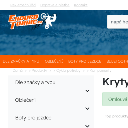
Reklamační řád
Doprava a platba
Kontakt
DLE ZNAČKY A TYPU
OBLEČENÍ
BOTY PRO JEZDCE
BLUETOOT
Domů
> Produkty
> Cyklo potřeby
> Komponenty
Kryty
Dle značky a typu
Omlouváme
Oblečení
Top produkty
Boty pro jezdce