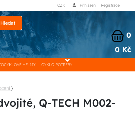
CZK
Přihlášení
Registrace
Hledat
0
0 Kč
OCYKLOVÉ HELMY
CYKLO POTŘEBY
ocení
)
 dvojité, Q-TECH M002-