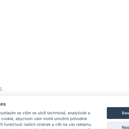
ti
í
ies
Sou
Souhlasím se vším se uloží technické, analytické a
 cookie, abychom vám mohli umožnit pohodlné
it funkčnost našich stránek a cílit na vás reklamu.
Nas