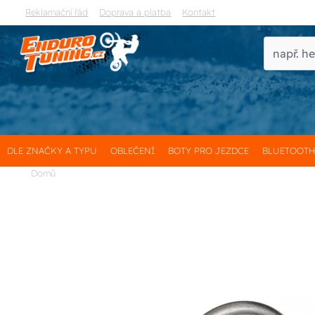
Reklamační řád
Doprava a platba
Kontakt
DLE ZNAČKY A TYPU
OBLEČENÍ
BOTY PRO JEZDCE
BLUETOOT
Domů