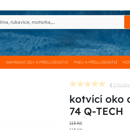
H
NÁHRADNÍ DÍLY A PŘÍSLUŠENSTVÍ
PNEU A PŘÍSLUŠENSTVÍ
MOT
(
0 hodn
kotvící oko
74 Q-TECH
113 Kč