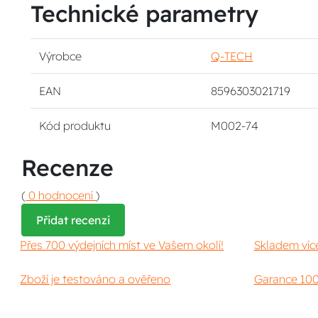
Technické parametry
Výrobce
Q-TECH
EAN
8596303021719
Kód produktu
M002-74
Recenze
(
0 hodnocení
)
Přidat recenzi
Přes 700 výdejních míst ve Vašem okolí!
Skladem víc
Zboží je testováno a ověřeno
Garance 100