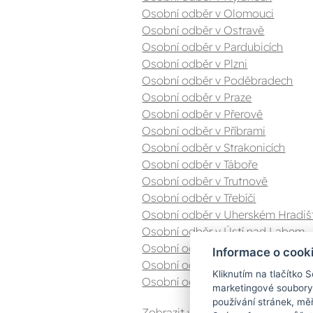
Osobní odběr v Olomouci
Osobní odběr v Ostravě
Osobní odběr v Pardubicích
Osobní odběr v Plzni
Osobní odběr v Poděbradech
Osobní odběr v Praze
Osobní odběr v Přerově
Osobní odběr v Příbrami
Osobní odběr v Strakonicích
Osobní odběr v Táboře
Osobní odběr v Trutnově
Osobní odběr v Třebíči
Osobní odběr v Uherském Hradiš
Osobní odběr v Ústí nad Labem
Osobní odběr v Valašském Meziříč
Informace o cook
Osobní odběr v Zlíně
Kliknutím na tlačítko 
Osobní odběr v Znojmě
marketingové soubory
používání stránek, měř
Zobrazit vše