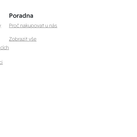
Poradna
y
Proč nakupovat u nás
Zobrazit vše
cích
ci