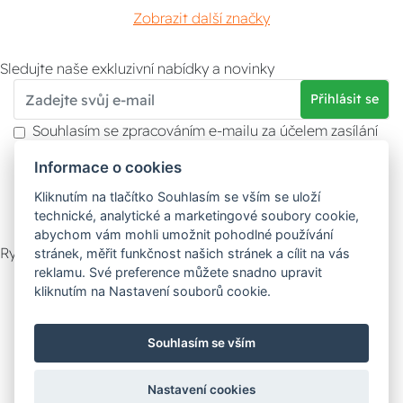
Zobrazit další značky
Sledujte naše exkluzivní nabídky a novinky
Přihlásit se
Souhlasím se zpracováním e-mailu za účelem zasílání
obchodních sdělení.
Informace o cookies
Více informací naleznete v
zásady ochrany osobních
údajů
. Souhlas můžete kdykoliv odvolat.
Kliknutím na tlačítko Souhlasím se vším se uloží
technické, analytické a marketingové soubory cookie,
abychom vám mohli umožnit pohodlné používání
Rychlý kontakt
stránek, měřit funkčnost našich stránek a cílit na vás
reklamu. Své preference můžete snadno upravit
Zákaznický servis
Vyzvednutí zboží
kliknutím na Nastavení souborů cookie.
Poradna
Souhlasím se vším
Možnosti dopravy
Nastavení cookies