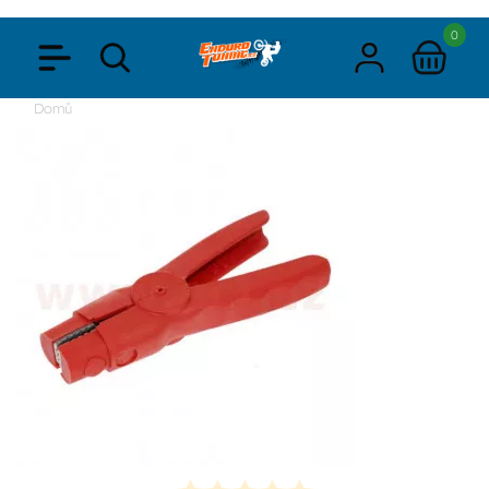
0
Domů