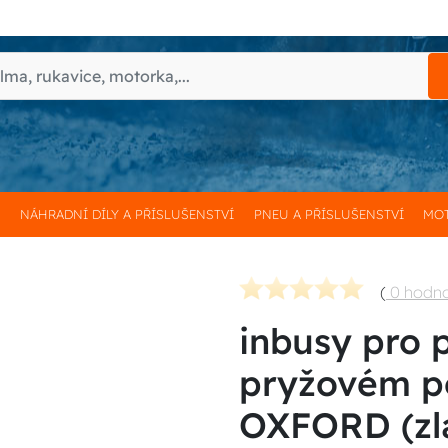
H
NÁHRADNÍ DÍLY A PŘÍSLUŠENSTVÍ
PNEU A PŘÍSLUŠENSTVÍ
MOT
(
0 hodn
inbusy pro p
pryžovém p
OXFORD (zla