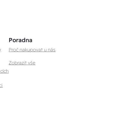
Poradna
y
Proč nakupovat u nás
Zobrazit vše
cích
ci