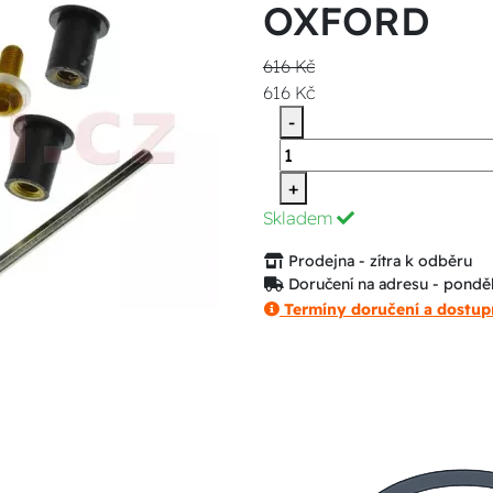
OXFORD
616 Kč
616 Kč
-
+
Skladem
Prodejna - zítra k odběru
Doručení na adresu - ponděl
Termíny doručení a dostup