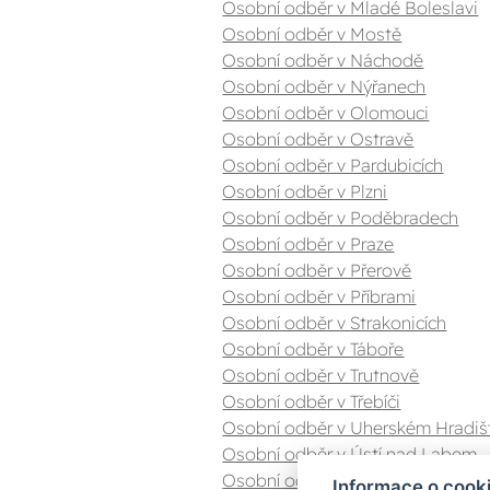
Osobní odběr v Mladé Boleslavi
Osobní odběr v Mostě
Osobní odběr v Náchodě
Osobní odběr v Nýřanech
Osobní odběr v Olomouci
Osobní odběr v Ostravě
Osobní odběr v Pardubicích
Osobní odběr v Plzni
Osobní odběr v Poděbradech
Osobní odběr v Praze
Osobní odběr v Přerově
Osobní odběr v Příbrami
Osobní odběr v Strakonicích
Osobní odběr v Táboře
Osobní odběr v Trutnově
Osobní odběr v Třebíči
Osobní odběr v Uherském Hradiš
Osobní odběr v Ústí nad Labem
Osobní odběr v Valašském Meziříč
Informace o cook