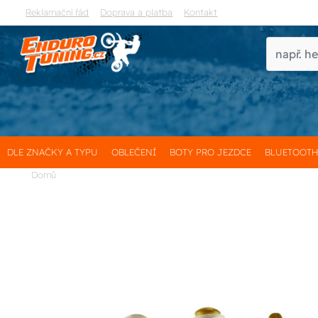
Reklamační řád
Doprava a platba
Kontakt
DLE ZNAČKY A TYPU
OBLEČENÍ
BOTY PRO JEZDCE
BLUETOOT
Domů