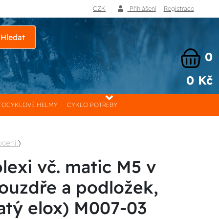
CZK
Přihlášení
Registrace
Hledat
0
0 Kč
OCYKLOVÉ HELMY
CYKLO POTŘEBY
ocení
)
lexi vč. matic M5 v
ouzdře a podložek,
tý elox) M007-03