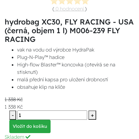
(
0 hodnocení
)
hydrobag XC30, FLY RACING - USA
(černá, objem 1 l) M006-239 FLY
RACING
vak na vodu od výrobce HydraPak
Plug-N-Play™ hadice
High-flow Blaster™ koncovka (otevírá se na
stisknutí)
malá přední kapsa pro uložení drobností
obsahuje klip na klíče
1 338 Kč
1 338 Kč
-
+
Vložit do košíku
Skladem