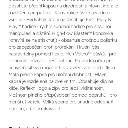
obsahuje přední kapsu na drodnosti a hlavní, která je
rozdělena přepážkou. Konstrukce: Vak na vodu od
výrobce HydraPak, který neobsahuje PVC. Plug-N-
Play™ hadice - rychlé sundání hadice pro snadnou
manipulaci a čištění. High-flow Blaster™ koncovka
(otevírá se na stisknutí) - obsahuje otočnou pojistku
pro zabezpečení proti protékání. Hrudní pás
nastavitelný pomocí flexibilních Velcro™ pásků - pro
optimální přizpůsobení batohu. Praktická očka pro
uchycení síťky a možnosti převážení věcí pod síťkou.
Malá přední kapsa pro uložení drobností. Hlavní
kapsa je rozdělena na dvě vnitřní. Obsahuje klip na
klíče. Reflexní logo a zipy pro lepší viditelnost.
Možnost plného přizpůsobení pomocí popruhů i pro
menší uživatele. Velká spona pro snadné odepnutí
batohu, a to i v rukavicích.