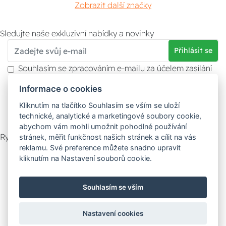
Zobrazit další značky
Sledujte naše exkluzivní nabídky a novinky
Přihlásit se
Souhlasím se zpracováním e-mailu za účelem zasílání
obchodních sdělení.
Informace o cookies
Více informací naleznete v
zásady ochrany osobních
údajů
. Souhlas můžete kdykoliv odvolat.
Kliknutím na tlačítko Souhlasím se vším se uloží
technické, analytické a marketingové soubory cookie,
abychom vám mohli umožnit pohodlné používání
Rychlý kontakt
stránek, měřit funkčnost našich stránek a cílit na vás
reklamu. Své preference můžete snadno upravit
Zákaznický servis
Vyzvednutí zboží
kliknutím na Nastavení souborů cookie.
Poradna
Souhlasím se vším
Možnosti dopravy
Nastavení cookies
Bezpečná a rychlá platba