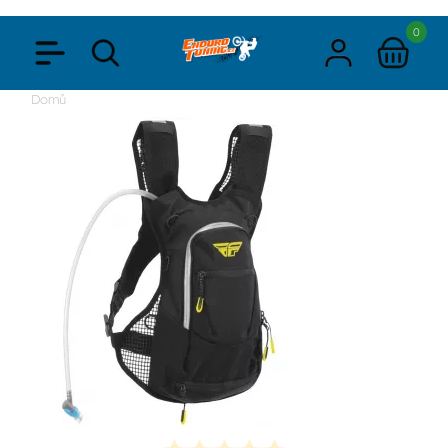
0
Domů