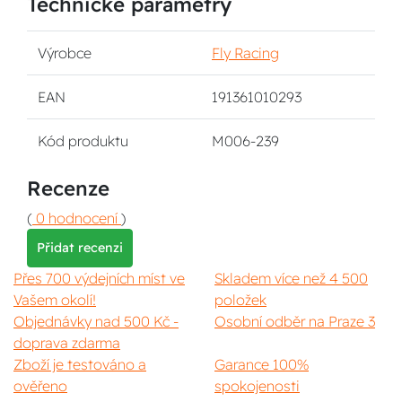
Technické parametry
Výrobce
Fly Racing
EAN
191361010293
Kód produktu
M006-239
Recenze
(
0 hodnocení
)
Přidat recenzi
Přes 700 výdejních míst ve
Skladem více než 4 500
Vašem okolí!
položek
Objednávky nad 500 Kč -
Osobní odběr na Praze 3
doprava zdarma
Zboží je testováno a
Garance 100%
ověřeno
spokojenosti