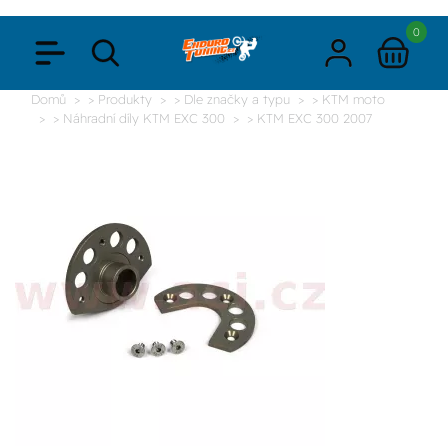
0
Domů
> Produkty
> Dle značky a typu
> KTM moto
> Náhradní díly KTM EXC 300
> KTM EXC 300 2007