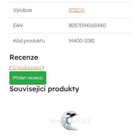
Výrobce
RTECH
EAN
8057094165940
Kód produktu
M400-1081
Recenze
(
0 hodnocení
)
Přidat recenzi
Související produkty