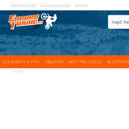
Reklamační řád
Doprava a platba
Kontakt
DLE ZNAČKY A TYPU
OBLEČENÍ
BOTY PRO JEZDCE
BLUETOOT
Domů