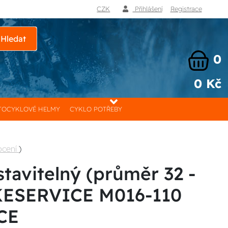
CZK
Přihlášení
Registrace
Hledat
0
0 Kč
OCYKLOVÉ HELMY
CYKLO POTŘEBY
ocení
)
stavitelný (průměr 32 -
KESERVICE M016-110
CE