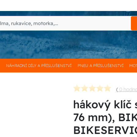
H
NÁHRADNÍ DÍLY A PŘÍSLUŠENSTVÍ
PNEU A PŘÍSLUŠENSTVÍ
MOT
(
0 hodn
hákový klíč 
76 mm), BI
BIKESERVI