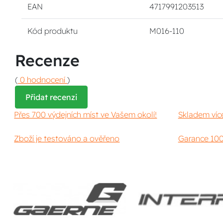
EAN
4717991203513
Kód produktu
M016-110
Recenze
(
0 hodnocení
)
Přidat recenzi
Přes 700 výdejních míst ve Vašem okolí!
Skladem víc
Zboží je testováno a ověřeno
Garance 100