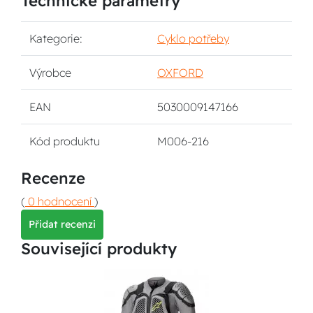
Technické parametry
Kategorie:
Cyklo potřeby
Výrobce
OXFORD
EAN
5030009147166
Kód produktu
M006-216
Recenze
(
0 hodnocení
)
Přidat recenzi
Související produkty