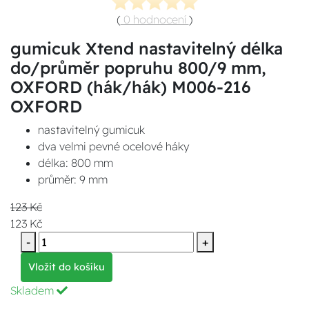
(
0 hodnocení
)
gumicuk Xtend nastavitelný délka
do/průměr popruhu 800/9 mm,
OXFORD (hák/hák) M006-216
OXFORD
nastavitelný gumicuk
dva velmi pevné ocelové háky
délka: 800 mm
průměr: 9 mm
123 Kč
123 Kč
-
+
Vložit do košíku
Skladem