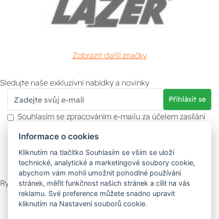
Zobrazit další značky
Sledujte naše exkluzivní nabídky a novinky
Přihlásit se
Souhlasím se zpracováním e-mailu za účelem zasílání
obchodních sdělení.
Informace o cookies
Více informací naleznete v
zásady ochrany osobních
údajů
. Souhlas můžete kdykoliv odvolat.
Kliknutím na tlačítko Souhlasím se vším se uloží
technické, analytické a marketingové soubory cookie,
abychom vám mohli umožnit pohodlné používání
Rychlý kontakt
stránek, měřit funkčnost našich stránek a cílit na vás
reklamu. Své preference můžete snadno upravit
Zákaznický servis
Vyzvednutí zboží
kliknutím na Nastavení souborů cookie.