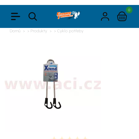
0
Domů
> Produkty
> Cyklo potřeby