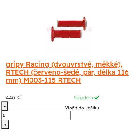
gripy Racing (dvouvrstvé, měkké),
RTECH (červeno-šedé, pár, délka 116
mm) M003-115 RTECH
440 Kč
Skladem
-
Vložit do košíku
+