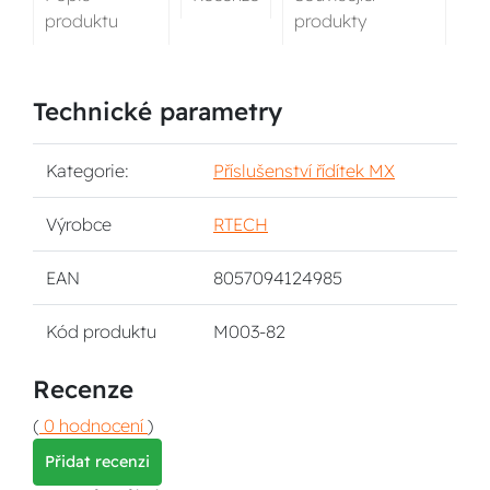
produktu
produkty
Technické parametry
Kategorie:
Příslušenství řídítek MX
Výrobce
RTECH
EAN
8057094124985
Kód produktu
M003-82
Recenze
(
0 hodnocení
)
Přidat recenzi