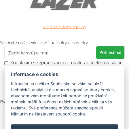
Zobrazit další značky
Sledujte naše exkluzivní nabídky a novinky
Přihlásit se
Souhlasím se zpracováním e-mailu za účelem zasílání
obchodních sdělení.
Informace o cookies
Více informací naleznete v
zásady ochrany osobních
údajů
. Souhlas můžete kdykoliv odvolat.
Kliknutím na tlačítko Souhlasím se vším se uloží
technické, analytické a marketingové soubory cookie,
abychom vám mohli umožnit pohodlné používání
Rychlý kontakt
stránek, měřit funkčnost našich stránek a cílit na vás
reklamu. Své preference můžete snadno upravit
Zákaznický servis
Vyzvednutí zboží
kliknutím na Nastavení souborů cookie.