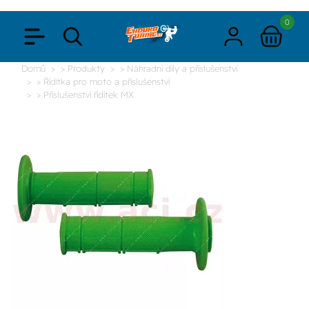
0
Domů
> Produkty
> Náhradní díly a příslušenství
> Řídítka pro moto a příslušenství
> Příslušenství řídítek MX