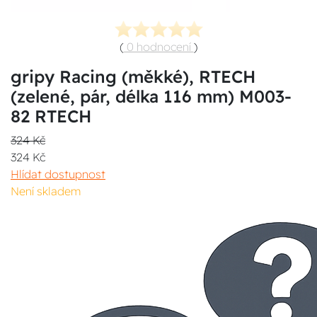
(
0 hodnocení
)
gripy Racing (měkké), RTECH
(zelené, pár, délka 116 mm) M003-
82 RTECH
324 Kč
324 Kč
Hlídat dostupnost
Není skladem