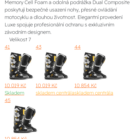
Memory Cell Foam a odolná podrážka Dual Composite
poskytují bezpečné usazení nohy, přesné ovládání
motocyklu a dlouhou životnost. Elegantní provedení
Luxe spojuje profesionální ochranu s exkluzivním
závodním designem.
Velikost
7
41
43
44
10 019 Kč
10 019 Kč
10 854 Kč
Skladem
skladem centrála
skladem centrála
45
10 854 Kč