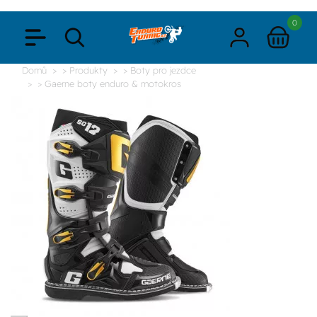
0
Domů
> Produkty
> Boty pro jezdce
> Gaerne boty enduro & motokros