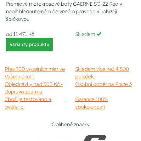
Prémiové motokrosové boty GAERNE SG-22 Red v
nepřehlédnutelném červeném provedení nabízejí
špičkovou
od 11 471 Kč
Skladem
Varianty produktu
Přes 700 výdejních míst ve
Skladem více než 4 500
Vašem okolí!
položek
Objednávky nad 500 Kč -
Osobní odběr na Praze 3
doprava zdarma
Zboží je testováno a
Garance 100%
ověřeno
spokojenosti
Oblíbené značky