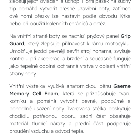
zlepšují jejich ovládání a úchop. Horní pásek na suchý
zip pomáhá vytvořit přesné uzavření boty, zatímco
dvě horní přezky lze nastavit podle obvodu lýtka
nebo při použití kolenních chráničů a ortéz.
Na vnitřní straně boty se nachází pryžový panel
Grip
Guard
, který zlepšuje přilnavost k rámu motocyklu.
Umožňuje jezdci pevněji sevřít stroj nohama, zvyšuje
kontrolu při akceleraci a brzdění a současně funguje
jako tepelně odolná ochranná vrstva v oblasti vnitřní
strany nohy.
Vnitřní výstelka využívá anatomickou pěnu
Gaerne
Memory Cell Foam
, která se přizpůsobuje tvaru
kotníku a pomáhá vytvořit pevné, podpůrné a
pohodlné usazení nohy. Tvarovaná stélka poskytuje
chodidlu potřebnou oporu, zadní část obsahuje
materiál tlumící nárazy a přední část podporuje
proudění vzduchu a odvod tepla.