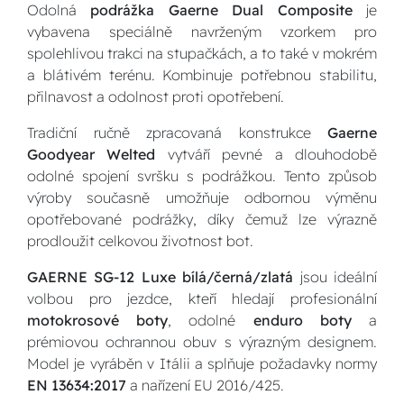
Odolná
podrážka Gaerne Dual Composite
je
vybavena speciálně navrženým vzorkem pro
spolehlivou trakci na stupačkách, a to také v mokrém
a blátivém terénu. Kombinuje potřebnou stabilitu,
přilnavost a odolnost proti opotřebení.
Tradiční ručně zpracovaná konstrukce
Gaerne
Goodyear Welted
vytváří pevné a dlouhodobě
odolné spojení svršku s podrážkou. Tento způsob
výroby současně umožňuje odbornou výměnu
opotřebované podrážky, díky čemuž lze výrazně
prodloužit celkovou životnost bot.
GAERNE SG-12 Luxe bílá/černá/zlatá
jsou ideální
volbou pro jezdce, kteří hledají profesionální
motokrosové boty
, odolné
enduro boty
a
prémiovou ochrannou obuv s výrazným designem.
Model je vyráběn v Itálii a splňuje požadavky normy
EN 13634:2017
a nařízení EU 2016/425.