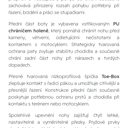
zachovává přirozený rozsah pohybu potřebný při
řazení, brzdění a práci se stupačkami.
Přední část boty je vybavena vstřikovaným
PU
chráničem holeně
, který pomáhá chránit nohu před
kameny, větvemi, odletujícími nečistotami a
kontaktem s motocyklem. Strategicky tvarovaná
ochrana paty zvyšuje stabilitu chodidla a současně
chrání zadní část nohy při nárazech a tvrdých
dopadech.
Přesně tvarovaná nízkoprofilová špička
Toe-Box
zlepšuje kontakt s řadicí pákou a umožňuje citlivější a
přesnější řazení. Konstrukce přední části současně
poskytuje potřebnou ochranu prstů a chodidla při
kontaktu s terénem nebo motocyklem.
Spolehlivé upevnění nohy zajišťují čtyři lehké,
nastavitelné a vyměnitelné přezky. Pryžové prvky