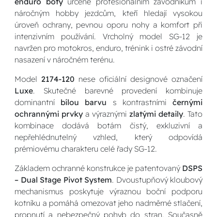
enduro boty
určené profesionálním závodníkům i
náročným hobby jezdcům, kteří hledají vysokou
úroveň ochrany, pevnou oporu nohy a komfort při
intenzivním používání. Vrcholný model SG-12 je
navržen pro motokros, enduro, trénink i ostré závodní
nasazení v náročném terénu.
Model
2174-120
nese oficiální designové označení
Luxe
. Skutečné barevné provedení kombinuje
dominantní
bílou barvu
s kontrastními
černými
ochrannými prvky
a výraznými
zlatými detaily
. Tato
kombinace dodává botám čistý, exkluzivní a
nepřehlédnutelný vzhled, který odpovídá
prémiovému charakteru celé řady SG-12.
Základem ochranné konstrukce je patentovaný
DSPS
– Dual Stage Pivot System
. Dvoustupňový kloubový
mechanismus poskytuje výraznou boční podporu
kotníku a pomáhá omezovat jeho nadměrné stlačení,
propnutí a nebezpečný pohyb do stran. Současně