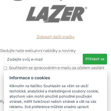
Zobrazit další značky
Sledujte naše exkluzivní nabídky a novinky
Přihlásit se
Souhlasím se zpracováním e-mailu za účelem zasílání
obchodních sdělení.
Informace o cookies
Více informací naleznete v
zásady ochrany osobních
údajů
. Souhlas můžete kdykoliv odvolat.
Kliknutím na tlačítko Souhlasím se vším se uloží
technické, analytické a marketingové soubory cookie,
abychom vám mohli umožnit pohodlné používání
Rychlý kontakt
stránek, měřit funkčnost našich stránek a cílit na vás
reklamu. Své preference můžete snadno upravit