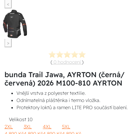
<
>
(
0 hodnocení
)
bunda Trail Jawa, AYRTON (černá/
červená) 2026 M100-810 AYRTON
Vnější vrstva z polyester textilie.
Odnímatelná pláštěnka i termo vložka.
Protektory loktů a ramen LITE PRO součástí balení.
Velikost
10
2XL
3XL
4XL
5XL
4 890 Kč
4 890 Kč
4 890 Kč
4 890 Kč