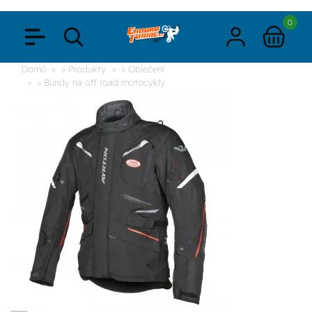
0
Domů
> Produkty
> Oblečení
> Bundy na off road motocykly