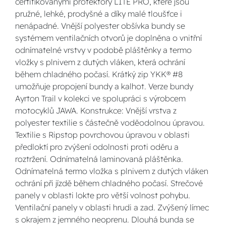
certifikovanými protektory LITE PRO, které jsou
pružné, lehké, prodyšné a díky malé tloušťce i
nenápadné. Vnější polyester obšívka bundy se
systémem ventilačních otvorů je doplněna o vnitřní
odnímatelné vrstvy v podobě pláštěnky a termo
vložky s plnivem z dutých vláken, která ochrání
během chladného počasí. Krátký zip YKK® #8
umožňuje propojení bundy a kalhot. Verze bundy
Ayrton Trail v kolekci ve spolupráci s výrobcem
motocyklů JAWA. Konstrukce: Vnější vrstva z
polyester textilie s částečně voděodolnou úpravou.
Textilie s Ripstop povrchovou úpravou v oblasti
předloktí pro zvýšení odolnosti proti oděru a
roztržení. Odnímatelná laminovaná pláštěnka.
Odnímatelná termo vložka s plnivem z dutých vláken
ochrání při jízdě během chladného počasí. Strečové
panely v oblasti lokte pro větší volnost pohybu.
Ventilační panely v oblasti hrudi a zad. Zvýšený límec
s okrajem z jemného neoprenu. Dlouhá bunda se