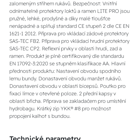
zalomeným střihem rukávů. Bezpečnost: Vnitřní
odnímatelné protektory loktů a ramen LITE PRO jsou
pružné, lehké, prodyšné a díky malé tloušťce
nenápadné a splňují standard CE stupeň 2 dle CE EN
1621-1 2012. Příprava pro vkládací zádové protektory
SAS-TEC FB2. Příprava pro vkládací hrudní protektory
SAS-TEC CP2. Reflexní prvky v oblasti hrudi, zad a
ramen. Produkt je plně certifikovaný dle standardu
EN 17092-3:2020 se stupněm klasifikace AA. Hlavní
přednosti produktu: Nastavení obvodu spodního
lemu bundy. Donastavení obvodu manžet rukávů.
Donastavení obvodu v oblasti bicepsů. Poutko pro
fixaci límce v otevřené poloze. 2 přední kapsy v
oblasti břicha. Příprava se zakladačem pro umístění
hydrobagu. Krátký zip YKK® #8 pro možnost
propojení kalhot s bundou.
Technické parametry