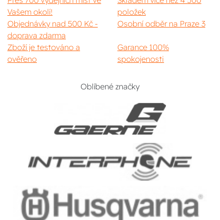
Přes 700 výdejních míst ve
Skladem více než 4 500
Vašem okolí!
položek
Objednávky nad 500 Kč -
Osobní odběr na Praze 3
doprava zdarma
Zboží je testováno a
Garance 100%
ověřeno
spokojenosti
Oblíbené značky