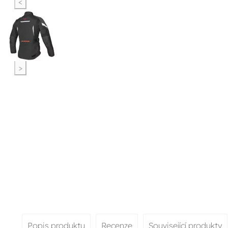
<
>
Popis produktu
Recenze
Související produkty