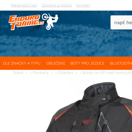
Reklamační řád
Doprava a platba
Kontakt
DLE ZNAČKY A TYPU
OBLEČENÍ
BOTY PRO JEZDCE
BLUETOOT
Domů
> Produkty
> Oblečení
> Bundy na off road motocyk