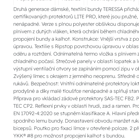
Druhá generace dámské, textilní bundy TERESSA přichá
certifikovaných protektorů LITE PRO, které jsou pružné,
nenápadné. Verze s plnou polyester obšívkou disponuje
plnivem z dutých vláken, která ochrání během chladnéh
propojení bundy a kalhot. Konstrukce: Vnější vrstva z p
úpravou. Textilie s Ripstop povrchovou úpravou v oblast
oděru a roztržení. Odnímatelná termo vložka s plnivem z
chladného počasí. Strečové panely v oblasti lopatek a l
výstupní ventilační otvory se zapínáním pomocí zipu v o
Zvýšený límec s okrajem z jemného neoprenu. Středně 
rukávů. Bezpečnost: Vnitřní odnímatelné protektory lok
prodyšné a díky malé tloušťce nenápadné a splňují sta
Příprava pro vkládací zádové protektory SAS-TEC FB2. P
TEC CP2. Reflexní prvky v oblasti hrudi, zad a ramen. Pr
EN 17092-4:2020 se stupněm klasifikace A. Hlavní pře
spodního lemu bundy. Donastavení obvodu manžet ruká
bicepsů. Poutko pro fixaci límce v otevřené poloze. 2 př
YKK® #8 pro možnost propojení kalhot s bundou.