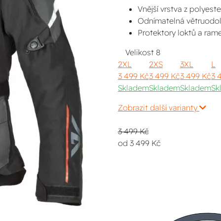
Vnější vrstva z polyester
Odnímatelná větruodoln
Protektory loktů a ram
Velikost
8
2XL
2XS
3XL
L
3 499 Kč
3 499 Kč
3 499 Kč
3 
Skladem
Skladem
Skladem
Sk
Zobrazit další varianty
3 499 Kč
od 3 499 Kč