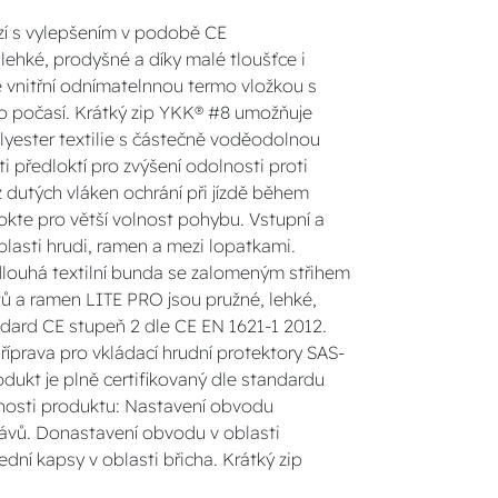
zí s vylepšením v podobě CE
 lehké, prodyšné a díky malé tloušťce i
 vnitřní odnímatelnnou termo vložkou s
o počasí. Krátký zip YKK® #8 umožňuje
olyester textilie s částečně voděodolnou
i předloktí pro zvýšení odolnosti proti
 dutých vláken ochrání při jízdě během
okte pro větší volnost pohybu. Vstupní a
blasti hrudi, ramen a mezi lopatkami.
dlouhá textilní bunda se zalomeným střihem
tů a ramen LITE PRO jsou pružné, lehké,
ndard CE stupeň 2 dle CE EN 1621-1 2012.
říprava pro vkládací hrudní protektory SAS-
odukt je plně certifikovaný dle standardu
dnosti produktu: Nastavení obvodu
vů. Donastavení obvodu v oblasti
ední kapsy v oblasti břicha. Krátký zip