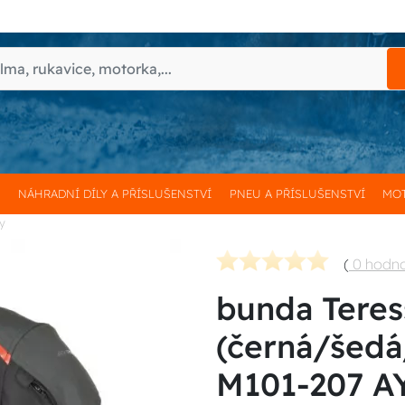
H
NÁHRADNÍ DÍLY A PŘÍSLUŠENSTVÍ
PNEU A PŘÍSLUŠENSTVÍ
MOT
ly
(
0 hodn
bunda Teres
(černá/šedá
M101-207 