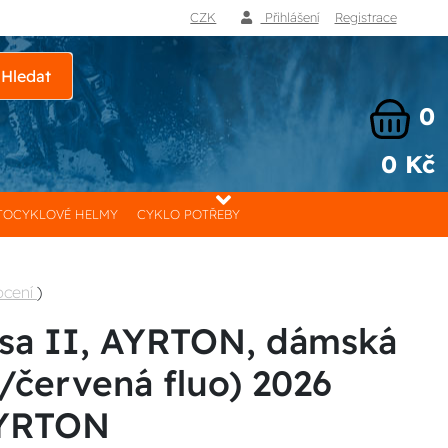
CZK
Přihlášení
Registrace
Hledat
0
0 Kč
OCYKLOVÉ HELMY
CYKLO POTŘEBY
ocení
)
sa II, AYRTON, dámská
/červená fluo) 2026
AYRTON