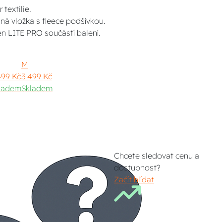
 textilie.
á vložka s fleece podšívkou.
en LITE PRO součástí balení.
M
499 Kč
3 499 Kč
ladem
Skladem
Chcete sledovat cenu a
dostupnost?
Začít hlídat