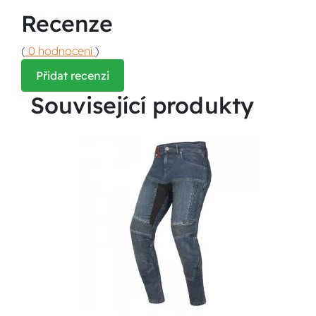
Recenze
(
0 hodnocení
)
Přidat recenzi
Související produkty