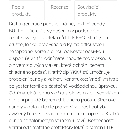
Popis
Recenze
Související
produktu
produkty
Druhá generace pánské, krátké, textilní bundy
BULLET přichází s vylepšením v podobě CE
certifikovaných protektorů LITE PRO, které jsou
pružné, lehké, prodyšné a díky malé tloušťce i
nenápadné. Verze s plnou polyester obšívkou
disponuje vnitřní odnímatelnnou termo vložkou s
plnivem z dutých vláken, která ochrání během
chladného počasí. Krátký zip YKK® #8 umožňuje
propojení bundy a kalhot. Konstrukce: Vnější vrstva z
polyester textilie s částečně voděodolnou úpravou.
Odnímatelná termo vložka s plnivem z dutých vláken
ochrání při jízdě během chladného počasí. Strečové
panely v oblasti lokte pro větší volnost pohybu.
Zvýšený límec s okrajem z jemného neoprenu. Krátká
bunda se zalomeným střihem rukávů. Bezpečnost:
Vnitřní odnímatelné protektory loktů a ramen LITE