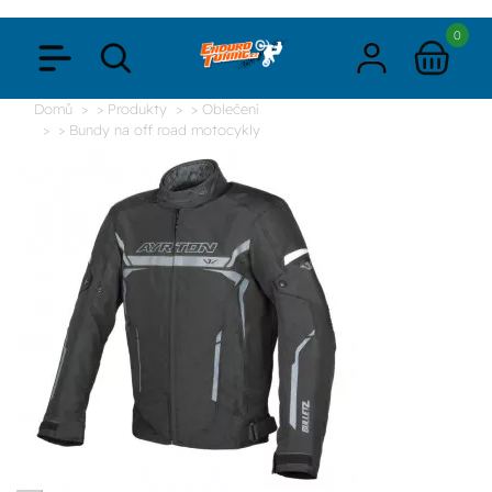
0
Domů
> Produkty
> Oblečení
> Bundy na off road motocykly