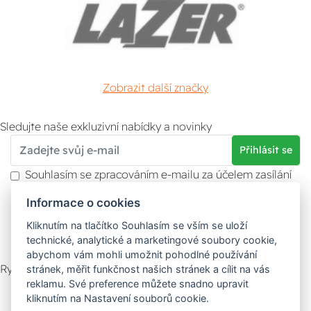
Zobrazit další značky
Sledujte naše exkluzivní nabídky a novinky
Přihlásit se
Souhlasím se zpracováním e-mailu za účelem zasílání
obchodních sdělení.
Informace o cookies
Více informací naleznete v
zásady ochrany osobních
údajů
. Souhlas můžete kdykoliv odvolat.
Kliknutím na tlačítko Souhlasím se vším se uloží
technické, analytické a marketingové soubory cookie,
abychom vám mohli umožnit pohodlné používání
Rychlý kontakt
stránek, měřit funkčnost našich stránek a cílit na vás
reklamu. Své preference můžete snadno upravit
Zákaznický servis
Vyzvednutí zboží
kliknutím na Nastavení souborů cookie.