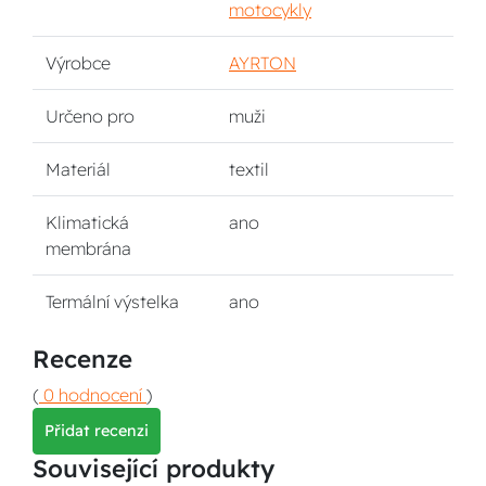
motocykly
Výrobce
AYRTON
Určeno pro
muži
Materiál
textil
Klimatická
ano
membrána
Termální výstelka
ano
Recenze
(
0 hodnocení
)
Přidat recenzi
Související produkty