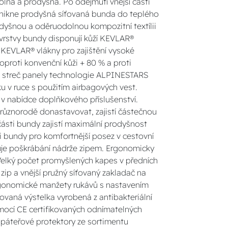
á a prodyšná. Po odejmutí vnější části
nikne prodyšná síťovaná bunda do teplého
odyšnou a oděruodolnou kompozitní textílii
vrstvy bundy disponují kůží KEVLAR®
s KEVLAR® vlákny pro zajištění vysoké
oproti konvenční kůži + 80 % a proti
mi streč panely technologie ALPINESTARS
ku v ruce s použitím airbagových vest.
v nabídce doplňkového příslušenství.
o různorodě donastavovat, zajistí částečnou
sti bundy zajistí maximální prodyšnost
i bundy pro komfortnější posez v cestovní
ňuje poškrábání nádrže zipem. Ergonomicky
Velký počet promyšlených kapes v předních
zip a vnější pružný síťovaný zakladač na
Ergonomické manžety rukávů s nastavením
vaná výstelka vyrobená z antibakteriální
omocí CE certifikovaných odnímatelných
páteřové protektory ze sortimentu