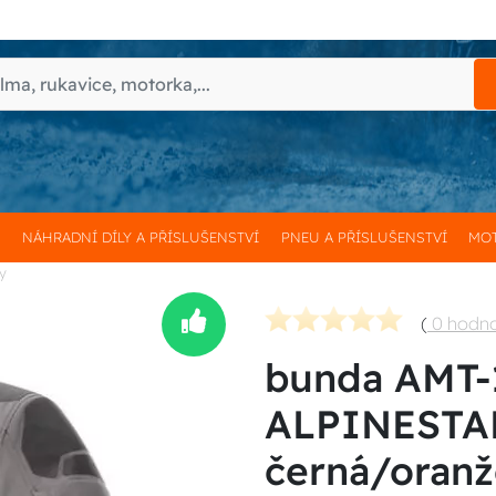
H
NÁHRADNÍ DÍLY A PŘÍSLUŠENSTVÍ
PNEU A PŘÍSLUŠENSTVÍ
MOT
ly
(
0 hodn
bunda AMT-
ALPINESTAR
černá/oranž