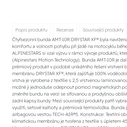
Popis produktu
Recenze
Související produkty
Čtyřsezonní bunda AMT-10R DRYSTAR XF® byla navržena 
komfortu a volnosti pohybu při jízdě na motocyklu bě
ALPINESTARS si vzal výzvu v rámci vývoje produktů, kt
(Alpinestars Motion Technology). Bunda AMT-10R je dalš
prémiový produkt v podobě unikátního řešení vrstvení 
membránu DRYSTAR XF®, která zajišťuje 100% voděodol
vrstva je vyrobena z textílie s 2,5 vrstvenou laminovan
možné ji jednoduše odepnout pomocí magnetických pou
změníte bundu na verzi se síťovanou a prodyšnou obšívkou
zadní kapsy bundy. Mezi související produkty patří vyb
využití, setové kalhoty a prémiová termovložka. Bunda j
airbagovou vestou TECH-AIR®5. Konstrukce: Textilní obší
klimatickou membránu je tvořena z textílie s úpletem