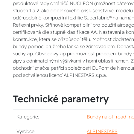
produktové řady chráničů NUCLEON (možnost páteřový
stupeň 1 a 2 jako doplňkového příslušenství vč. modelu
oděruodolné kompozitní textilie Superfabric® na namáh
Reflexní prvky. Střihově kompatibilní pro použití airb
certifikovaná dle stupně klasifikace AA. Nastavení a k
konstrukce, která se přizpůsobí tělu. Možnost dodateč
bundy pomocí pružného lanka se zdrhovadlem. Donast
suchý zip. Obvodový zip pro možnost propojení bundy s
zipy s odnímatelnými výšivkami v horní oblasti ramen. 
obchodní značka patřící společnosti DuPont de Nemours
pod schválenou licencí ALPINESTARS s.p.a.
Technické parametry
Kategorie:
Bundy na off road mo
Výrobce
ALPINESTARS