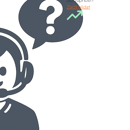
dostupnost?
Začít hlídat