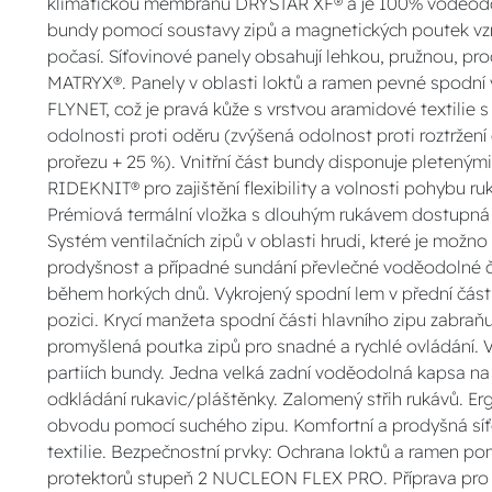
klimatickou membránu DRYSTAR XF® a je 100% voděodoln
bundy pomocí soustavy zipů a magnetických poutek vz
počasí. Síťovinové panely obsahují lehkou, pružnou, pr
MATRYX®. Panely v oblasti loktů a ramen pevné spodní 
FLYNET, což je pravá kůže s vrstvou aramidové textilie 
odolnosti proti oděru (zvýšená odolnost proti roztržení 
prořezu + 25 %). Vnitřní část bundy disponuje pletený
RIDEKNIT® pro zajištění flexibility a volnosti pohybu ru
Prémiová termální vložka s dlouhým rukávem dostupná 
Systém ventilačních zipů v oblasti hrudi, které je možn
prodyšnost a případné sundání převlečné voděodolné čá
během horkých dnů. Vykrojený spodní lem v přední část
pozici. Krycí manžeta spodní části hlavního zipu zabra
promyšlená poutka zipů pro snadné a rychlé ovládání. 
partiích bundy. Jedna velká zadní voděodolná kapsa na 
odkládání rukavic/pláštěnky. Zalomený střih rukávů. 
obvodu pomocí suchého zipu. Komfortní a prodyšná síťo
textilie. Bezpečnostní prvky: Ochrana loktů a ramen p
protektorů stupeň 2 NUCLEON FLEX PRO. Příprava pro 