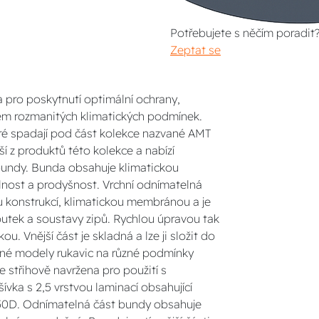
Potřebujete s něčím poradit
Zeptat se
pro poskytnutí optimální ochrany,
hem rozmanitých klimatických podmínek.
eré spadají pod část kolekce nazvané AMT
í z produktů této kolekce a nabízí
bundy. Bunda obsahuje klimatickou
nost a prodyšnost. Vrchní odnímatelná
ou konstrukcí, klimatickou membránou a je
tek a soustavy zipů. Rychlou úpravou tak
. Vnější část je skladná a lze ji složit do
rané modely rukavic na různé podmínky
e střihově navržena pro použití s
vka s 2,5 vrstvou laminací obsahující
 450D. Odnímatelná část bundy obsahuje