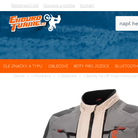
Reklamační řád
Doprava a platba
Kontakt
DLE ZNAČKY A TYPU
OBLEČENÍ
BOTY PRO JEZDCE
BLUETOOT
Domů
> Produkty
> Oblečení
> Bundy na off road motocyk