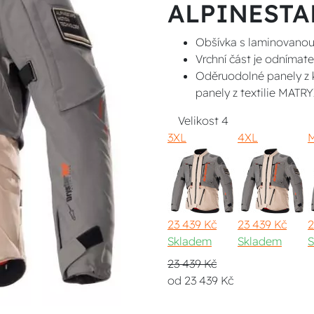
ALPINESTA
Obšívka s laminovano
Vrchní část je odnímate
Oděruodolné panely z k
panely z textilie MATRY
Velikost
4
3XL
4XL
23 439 Kč
23 439 Kč
2
Skladem
Skladem
S
23 439 Kč
od 23 439 Kč