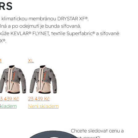
RS
u klimatickou membránou DRYSTAR XF®.
lná a po odejmutí je bunda síťovaná.
ůže KEVLAR® FLYNET, textile Superfabric® a síťované
X®.
M
XL
3 439 Kč
23 439 Kč
kladem
Není skladem
Chcete sledovat cenu a