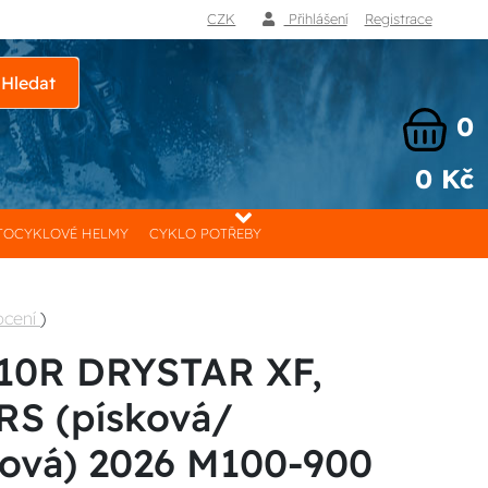
CZK
Přihlášení
Registrace
Hledat
0
0 Kč
OCYKLOVÉ HELMY
CYKLO POTŘEBY
ocení
)
10R DRYSTAR XF,
S (písková/
ová) 2026 M100-900