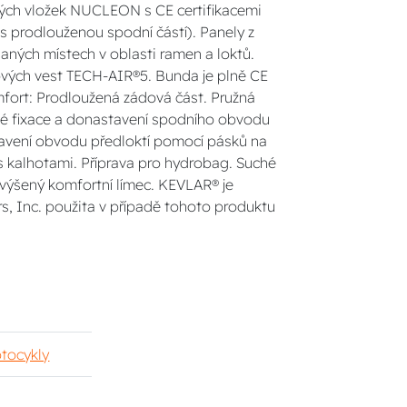
ch vložek NUCLEON s CE certifikacemi
 s prodlouženou spodní částí). Panely z
aných místech v oblasti ramen a loktů.
agových vest TECH-AIR®5. Bunda je plně CE
omfort: Prodloužená zádová část. Pružná
né fixace a donastavení spodního obvodu
avení obvodu předloktí pomocí pásků na
 kalhotami. Příprava pro hydrobag. Suché
Zvýšený komfortní límec. KEVLAR® je
, Inc. použita v případě tohoto produktu
tocykly