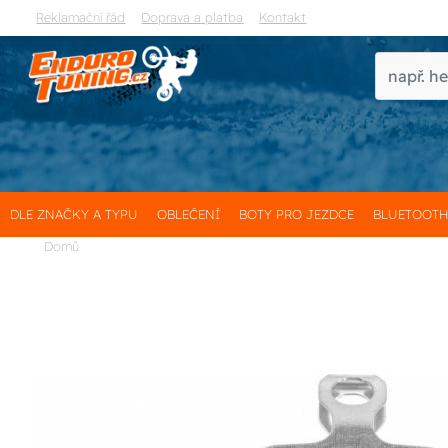
Reklamační řád
Doprava a platba
Kontakt
DLE ZNAČKY A TYPU
OBLEČENÍ
BOTY PRO JEZDCE
BLUETOOT
Domů