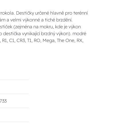
trokola. Destičky určené hlavně pro terénní
tám a velmi výkonné a tiché brzdění.
stiček (zejména na mokru, kde je výkon
o destička vynikající brzdný výkon). modré
, R1, C1, CR3, T1, RO, Mega, The One, RX,
733