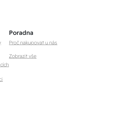
Poradna
y
Proč nakupovat u nás
Zobrazit vše
cích
ci