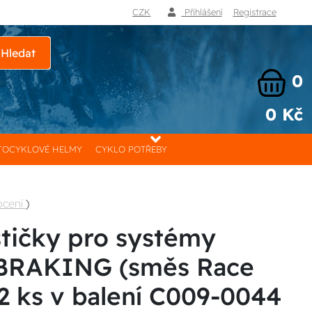
CZK
Přihlášení
Registrace
Hledat
0
0 Kč
OCYKLOVÉ HELMY
CYKLO POTŘEBY
ocení
)
tičky pro systémy
BRAKING (směs Race
2 ks v balení C009-0044