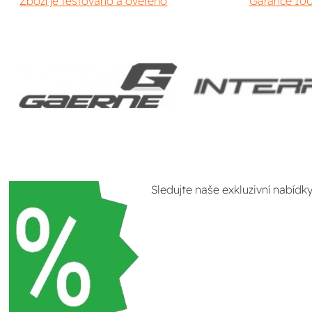
Zboží je testováno a ověřeno
Garance 100
Sledujte naše exkluzivní nabídk