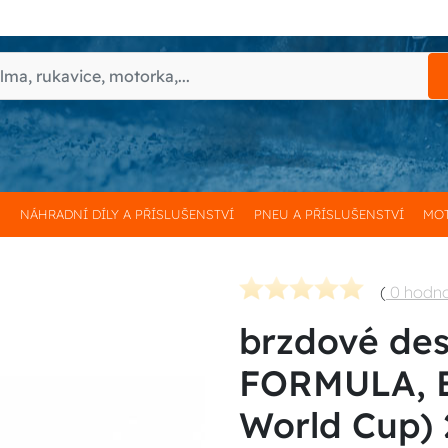
H
NÁHRADNÍ DÍLY A PŘÍSLUŠENSTVÍ
PNEU A PŘÍSLUŠENSTVÍ
MOT
(
0 hodn
brzdové des
FORMULA, 
World Cup) 