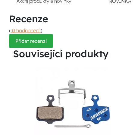
Akční produkty a novinky
NOVINKA
Recenze
(
0 hodnocení
)
Přidat recenzi
Související produkty