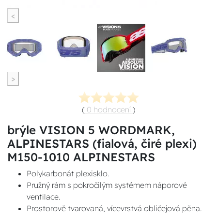
<
>
(
0 hodnocení
)
brýle VISION 5 WORDMARK,
ALPINESTARS (fialová, čiré plexi)
M150-1010 ALPINESTARS
Polykarbonát plexisklo.
Pružný rám s pokročilým systémem náporové
ventilace.
Prostorově tvarovaná, vícevrstvá obličejová pěna.