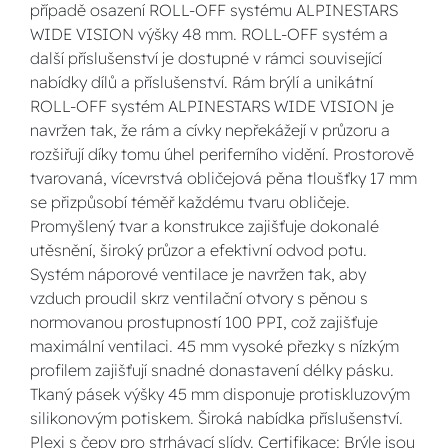
případě osazení ROLL-OFF systému ALPINESTARS
WIDE VISION výšky 48 mm. ROLL-OFF systém a
další příslušenství je dostupné v rámci související
nabídky dílů a příslušenství. Rám brýlí a unikátní
ROLL-OFF systém ALPINESTARS WIDE VISION je
navržen tak, že rám a cívky nepřekážejí v průzoru a
rozšiřují díky tomu úhel periferního vidění. Prostorově
tvarovaná, vícevrstvá obličejová pěna tloušťky 17 mm
se přizpůsobí téměř každému tvaru obličeje.
Promyšlený tvar a konstrukce zajišťuje dokonalé
utěsnění, široký průzor a efektivní odvod potu.
Systém náporové ventilace je navržen tak, aby
vzduch proudil skrz ventilační otvory s pěnou s
normovanou prostupností 100 PPI, což zajišťuje
maximální ventilaci. 45 mm vysoké přezky s nízkým
profilem zajišťují snadné donastavení délky pásku.
Tkaný pásek výšky 45 mm disponuje protiskluzovým
silikonovým potiskem. Široká nabídka příslušenství.
Plexi s čepy pro strhávací slídy. Certifikace: Brýle jsou