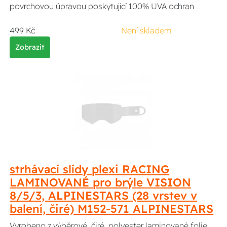
povrchovou úpravou poskytující 100% UVA ochran
499 Kč
Není skladem
Zobrazit
strhávací slídy plexi RACING
LAMINOVANÉ pro brýle VISION
8/5/3, ALPINESTARS (28 vrstev v
balení, čiré) M152-571 ALPINESTARS
Vyrobeno z výběrové, čiré, polyester laminované folie