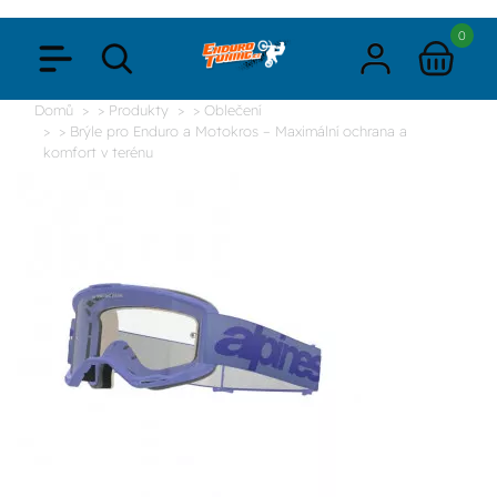
0
Domů
> Produkty
> Oblečení
> Brýle pro Enduro a Motokros – Maximální ochrana a
komfort v terénu