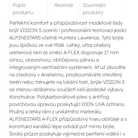
Popis
Recenze
Související
produktu
produkty
Perfektní komfort a přizpůsobivost modelové řady
brýlí VISION 5 ocenili i profesionální testovací jezdci
ALPINESTARS včetně Huntera Lawrence. Tyto brýle
jsou špičkou ve své třídě. Lehký, ultra ohebný
uretanový rám ze směsi A-FLEX disponuje 17 mm
silnou, vícevrstvou, obličejovou pěnou a
integrovaným ventilačním systémem. Ať už závodíte
na stadionu v Anaheimu, prozkoumáváte otevřený
terén nebo trénujete na lokální trati, brýle VISION 5
se stanou oblíbenou součástí vaší jezdecké výbavy.
Konstrukce: Polykarbonátové plexi s antifog
povrchovou úpravou poskytující 100% UVA ochranu.
Pružný a lehký rám z unikátního materiálu
ALPINESTARS A-FLEX přizpůsobivý tvaru obličeje a s
konstrukcí kanálků lépe odvádí pot mimo brýle.
Široký průzor poskytuje výjimečné periferní vidění i v