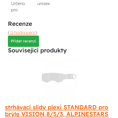
Určeno
unisex
pro
Recenze
(
0 hodnocení
)
Přidat recenzi
Související produkty
strhávací slídy plexi STANDARD pro
brýle VISION 8/5/3, ALPINESTARS